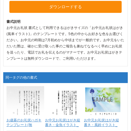
ダウンロードする
書式説明
お中元お礼状 書式として利用できるはがきサイズの「お中元お礼状はがき
(風車イラスト)」のテンプレートです。5色の中からお好きな色をお選びく
ださい。お中元の時期は7月初めから中頃までが一般的です。お中元をいた
だいた際は、確かに受け取った事のご報告も兼ねてなるべく早めにお礼状
を送ったり、電話でお礼を伝えるのがマナーです。お中元お礼状はがきテ
ンプレートは無料ダウンロードで、ご利用いただけます。
同一タグの他の書式
お歳暮のお礼状ハガキ
お中元お礼状はがき縦
お中元お礼状はがき縦
テンプレート(無
書き・金魚イラスト_
書き・風鈴イラスト_
料)・･･･
ビ･･･
ビ･･･