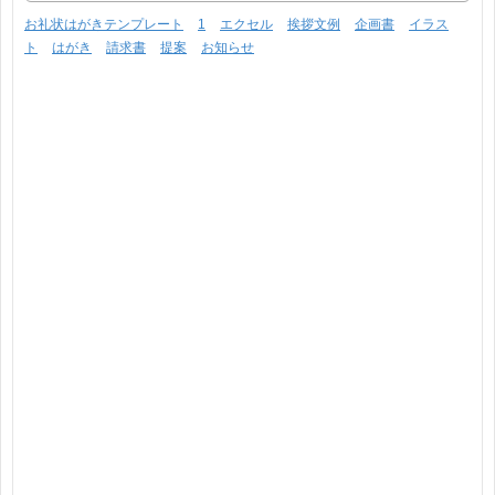
お礼状はがきテンプレート
1
エクセル
挨拶文例
企画書
イラス
ト
はがき
請求書
提案
お知らせ