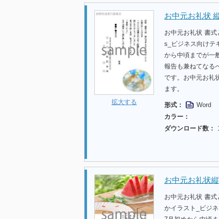
お中元お礼状 
お中元お礼状 書式
s_ビジネス向けテ
から中頃までが一
報告も兼ねてなる
です。お中元お礼
ます。
拡大する
形式：
Word
カラー：
ダウンロード数：
お中元お礼状縦
お中元お礼状 書
かイラスト_ビジ