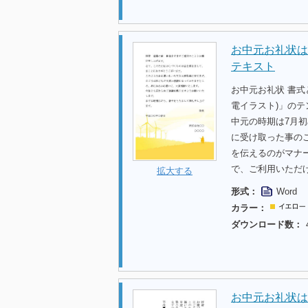
お中元お礼状は
テキスト
お中元お礼状 書
電イラスト)」の
中元の時期は7月
に受け取った事の
を伝えるのがマナ
で、ご利用いただ
拡大する
形式：
Word
カラー：
ダウンロード数：
お中元お礼状は