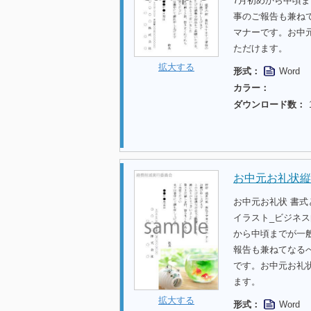
7月初めから中頃
事のご報告も兼ね
マナーです。お中
ただけます。
拡大する
形式：
Word
カラー：
ダウンロード数：
お中元お礼状縦
お中元お礼状 書式
イラスト_ビジネ
から中頃までが一
報告も兼ねてなる
です。お中元お礼
ます。
拡大する
形式：
Word