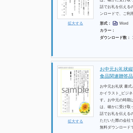
話でお礼を伝える
ンロードで、ご利
形式：
Word
拡大する
カラー：
ダウンロード数：
お中元お礼状縦
食品関連贈答品
お中元お礼状 書
かイラスト_ビジ
す。お中元の時期
は、確かに受け取
話でお礼を伝える
ただいた際の会社
拡大する
無料ダウンロード