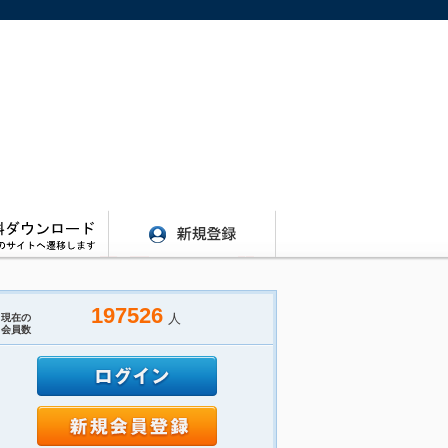
197526
人
現在の
会員数