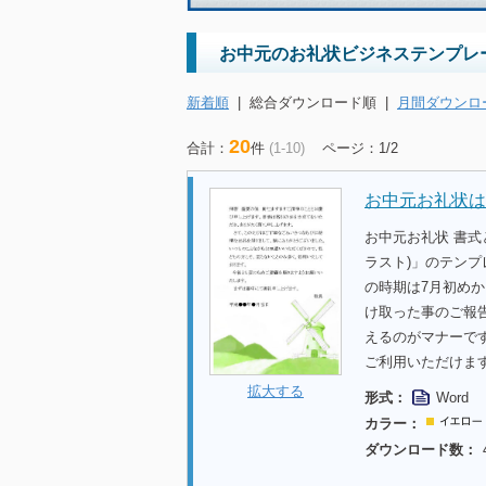
お中元のお礼状ビジネステンプレ
新着順
|
総合ダウンロード順
|
月間ダウンロ
20
合計：
件
(1-10)
ページ：1/2
お中元お礼状は
お中元お礼状 書
ラスト)」のテン
の時期は7月初め
け取った事のご報
えるのがマナーで
ご利用いただけま
拡大する
形式：
Word
カラー：
ダウンロード数：