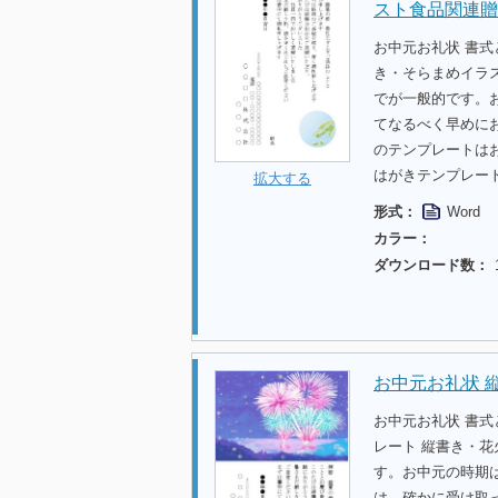
スト食品関連贈
お中元お礼状 書
き・そらまめイラ
でが一般的です。
てなるべく早めに
のテンプレートは
はがきテンプレー
拡大する
形式：
Word
カラー：
ダウンロード数：
お中元お礼状 
お中元お礼状 書
レート 縦書き・
す。お中元の時期
は、確かに受け取