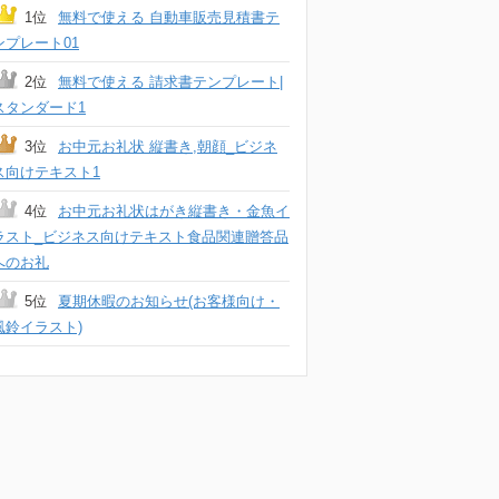
1位
無料で使える 自動車販売見積書テ
ンプレート01
2位
無料で使える 請求書テンプレート|
スタンダード1
3位
お中元お礼状 縦書き,朝顔_ビジネ
ス向けテキスト1
4位
お中元お礼状はがき縦書き・金魚イ
ラスト_ビジネス向けテキスト食品関連贈答品
へのお礼
5位
夏期休暇のお知らせ(お客様向け・
風鈴イラスト)