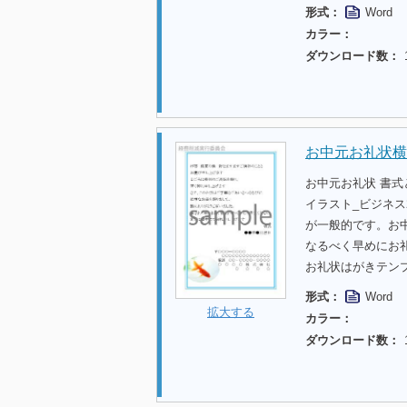
形式：
Word
カラー：
ダウンロード数：
お中元お礼状横
お中元お礼状 書
イラスト_ビジネ
が一般的です。お
なるべく早めにお
お礼状はがきテン
形式：
Word
拡大する
カラー：
ダウンロード数：