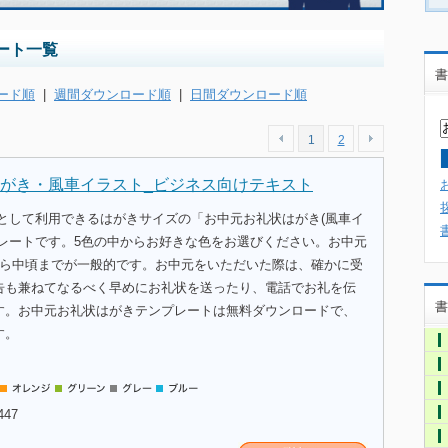
ート一覧
書
ード順
|
週間ダウンロード順
|
日間ダウンロード順
1
2
がき・風車イラスト_ビジネス向けテキスト
式として利用できるはがきサイズの「お中元お礼状はがき(風車イ
プレートです。5色の中からお好きな色をお選びください。お中元
から中頃までが一般的です。お中元をいただいた際は、確かに受
告も兼ねてなるべく早めにお礼状を送ったり、電話でお礼を伝
書
す。お中元お礼状はがきテンプレートは無料ダウンロードで、
す。
447