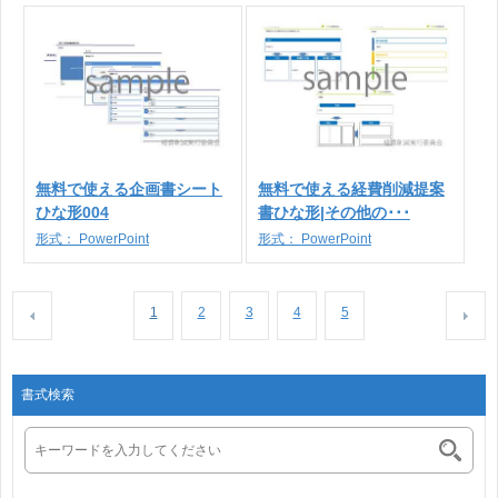
無料で使える企画書シート
無料で使える経費削減提案
ひな形004
書ひな形|その他の･･･
形式：
PowerPoint
形式：
PowerPoint
1
2
3
4
5
書式検索