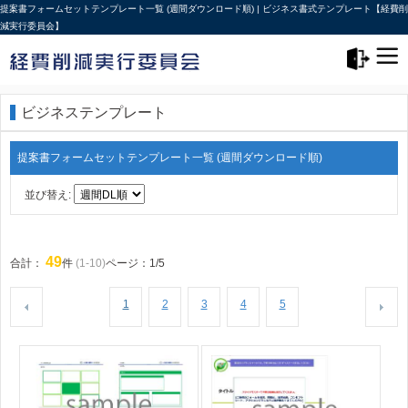
提案書フォームセットテンプレート一覧 (週間ダウンロード順) | ビジネス書式テンプレート【経費削
減実行委員会】
メニュー>
ログアウト
ビジネステンプレート
提案書フォームセットテンプレート一覧 (週間ダウンロード順)
並び替え:
49
合計：
件
(1-10)
ページ：1/5
1
2
3
4
5