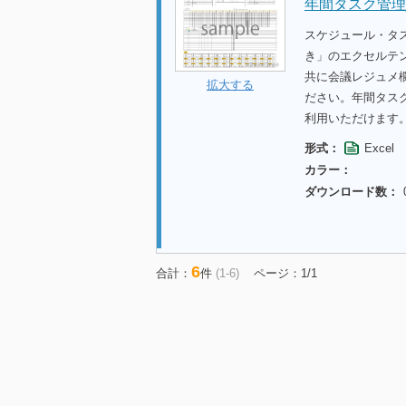
年間タスク管理
スケジュール・タ
き」のエクセルテン
共に会議レジュメ
拡大する
ださい。年間タス
利用いただけます
形式：
Excel
カラー：
ダウンロード数：
6
合計：
件
(1-6)
ページ：1/1