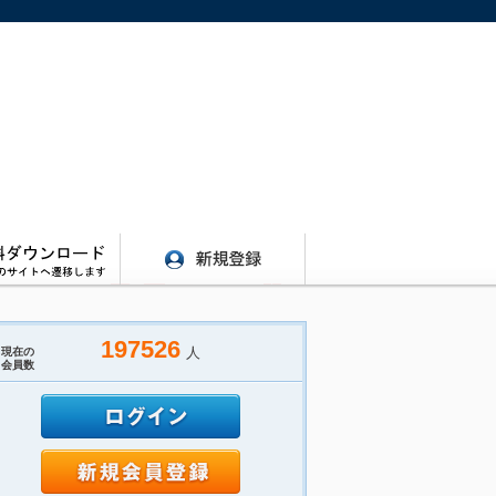
197526
人
現在の
会員数