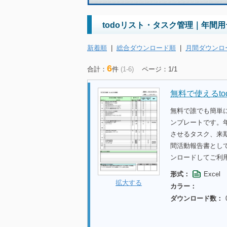
todoリスト・タスク管理｜年間用
新着順
|
総合ダウンロード順
|
月間ダウンロ
6
合計：
件
(1-6)
ページ：1/1
無料で使えるt
無料で誰でも簡単に
ンプレートです。年
させるタスク、来
間活動報告書として
ンロードしてご利
形式：
Excel
拡大する
カラー：
ダウンロード数：