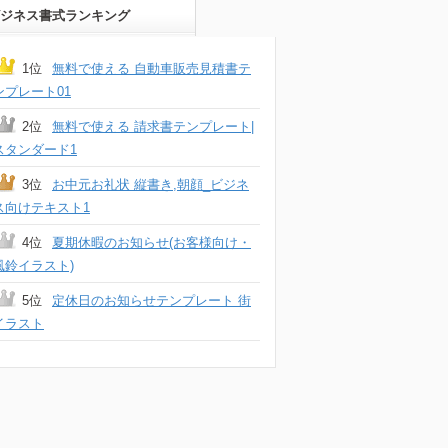
ジネス書式ランキング
1位
無料で使える 自動車販売見積書テ
ンプレート01
2位
無料で使える 請求書テンプレート|
スタンダード1
3位
お中元お礼状 縦書き,朝顔_ビジネ
ス向けテキスト1
4位
夏期休暇のお知らせ(お客様向け・
風鈴イラスト)
5位
定休日のお知らせテンプレート 街
イラスト