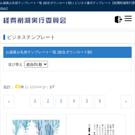
お歳暮お礼状テンプレート一覧 (総合ダウンロード順) | ビジネス書式テンプレート【経費削減実行委
員会】
メニュー>
ログアウト
ビジネステンプレート
お歳暮お礼状テンプレート一覧 (総合ダウンロード順)
並び替え:
65
合計：
件
(1-10)
ページ：1/7
1
2
3
4
5
6