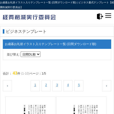
お歳暮お礼状イラスト入りテンプレート一覧 (日間ダウンロード順) | ビジネス書式テンプレート【経
費削減実行委員会】
メニュー>
ログアウト
ビジネステンプレート
お歳暮お礼状イラスト入りテンプレート一覧 (日間ダウンロード順)
並び替え:
43
合計：
件
(1-10)
ページ：1/5
1
2
3
4
5