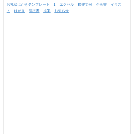
お礼状はがきテンプレート
1
エクセル
挨拶文例
企画書
イラス
ト
はがき
請求書
提案
お知らせ