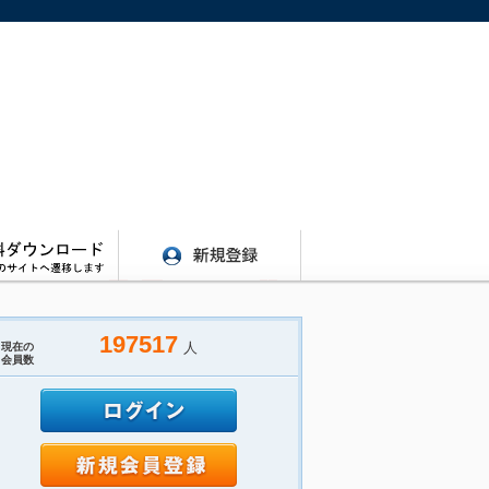
197517
人
現在の
会員数