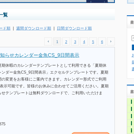
一覧
書
ード順
|
週間ダウンロード順
|
日間ダウンロード順
1
2
3
4
5
6
知らせカレンダー金魚CS_9日間表示
夏期休暇のカレンダーテンプレートとして利用できる「夏期休
レンダー金魚CS_9日間表示」エクセルテンプレートです。夏期
間の変更をお客様にご案内できます。カレンダー形式でご利用
分表示可能です。皆様のお休みに合わせてご活用ください。夏期
書
らせテンプレートは無料ダウンロードで、ご利用いただけま
875