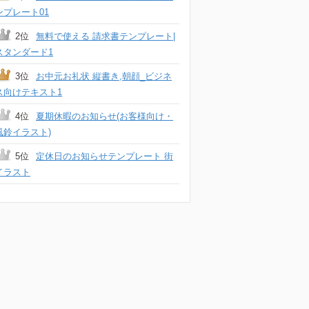
ンプレート01
2位
無料で使える 請求書テンプレート|
スタンダード1
3位
お中元お礼状 縦書き,朝顔_ビジネ
ス向けテキスト1
4位
夏期休暇のお知らせ(お客様向け・
風鈴イラスト)
5位
定休日のお知らせテンプレート 街
イラスト