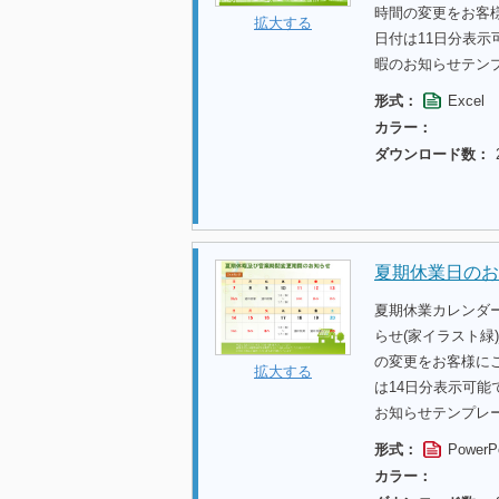
時間の変更をお客
拡大する
日付は11日分表
暇のお知らせテン
形式：
Excel
カラー：
ダウンロード数：
夏期休業日のお
夏期休業カレンダ
らせ(家イラスト緑
の変更をお客様に
拡大する
は14日分表示可
お知らせテンプレ
形式：
PowerP
カラー：