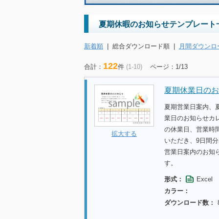
夏期休暇のお知らせテンプレート
新着順
|
総合ダウンロード順
|
月間ダウンロ
122
合計：
件
(1-10)
ページ：1/13
夏期休業日のお
夏期営業日案内、
業日のお知らせカ
の休業日、営業時
拡大する
いただき、9日間
営業日案内のお知
す。
形式：
Excel
カラー：
ダウンロード数：