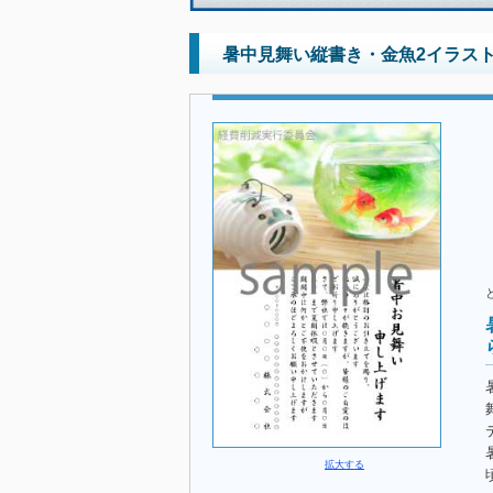
暑中見舞い縦書き・金魚2イラス
拡大する