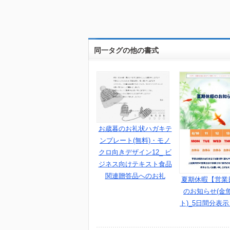
同一タグの他の書式
お歳暮のお礼状ハガキテ
ンプレート(無料)・モノ
クロ向きデザイン12_ ビ
ジネス向けテキスト食品
関連贈答品へのお礼
夏期休暇【営業
のお知らせ(金
ト)_5日間分表