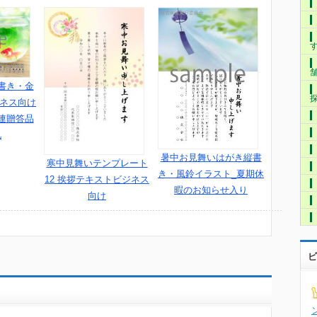
書き・金
ジネス向け
連贈答品
礼
暑中お見舞いはがき縦書
寒中見舞いテンプレート
き・風鈴イラスト_夏期休
12 挨拶テキストビジネス
暇のお知らせ入り
向け
ビ