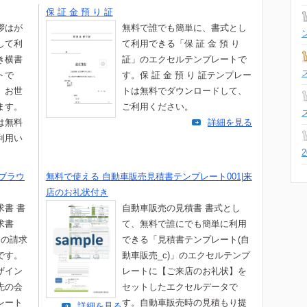
保 証 金 預 り 証
拶はが
無料で誰でも簡単に、書式とし
して利
て利用できる「保 証 金 預 り
き横書
証」のエクセルテンプレートで
トで
す。保 証 金 預 り 証テンプレー
、お世
トは無料でダウンロードして、
ます。
ご利用ください。
は無料
詳細を見る
利用い
ブラウ
無料で使える 自動車販売見積書テンプレート001|来
店のお礼状付き
求書 書
自動車販売の見積書 書式とし
求書
て、無料で誰にでも簡単に利用
」の請求
できる「見積書テンプレート(自
です。
動車販売_c)」のエクセルテンプ
ザイン
レートに【ご来店のお礼状】を
先の会
セットしたエクセルデータで
レート
す。自動車販売時の見積もり提
詳細を見る