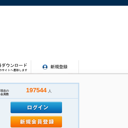
197544
人
現在の
会員数