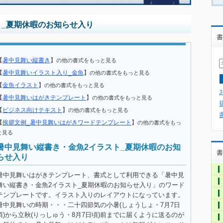
ト_夏期休暇のお知らせ入り
書
【
暑中見舞い縦書き
】
の他の書式をもっと見る
【
暑中見舞いイラスト入り_金魚
】
の他の書式をもっと見る
【
金魚イラスト
】
の他の書式をもっと見る
【
暑中見舞いはがきテンプレート
】
の他の書式をもっと見る
【
ビジネス向けテキスト
】
の他の書式をもっと見る
【
挨拶文例_暑中見舞いはがきワードテンプレート
】
の他の書式をもっ
と見る
暑中見舞い縦書き・金魚2イラスト_夏期休暇のお知
書
らせ入り
暑中見舞いはがきテンプレート、書式として利用できる「暑中見
舞い縦書き・金魚2イラスト_夏期休暇のお知らせ入り」のワード
テンプレートです。イラスト入りのレイアウトになっています。
暑中見舞いの時期・・・二十四節気の小暑(しょうしょ・7月7日
頃)から立秋(りっしゅう・8月7日頃)前までに届くように送るのが