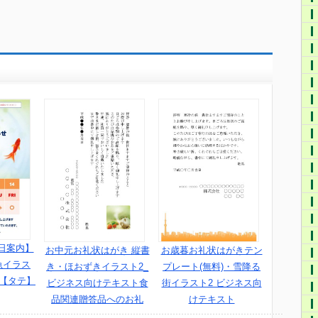
日案内】
お中元お礼状はがき 縦書
お歳暮お礼状はがきテン
魚イラス
き・ほおずきイラスト2_
プレート(無料)・雪降る
示【タテ】
ビジネス向けテキスト食
街イラスト2 ビジネス向
品関連贈答品へのお礼
けテキスト