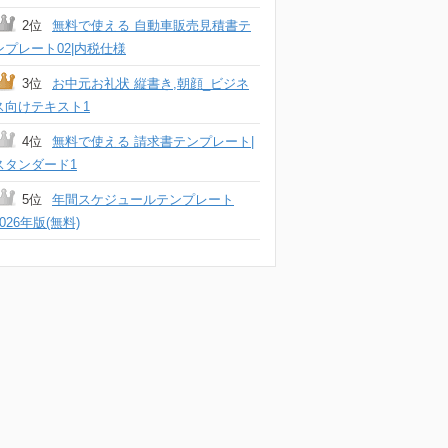
2位
無料で使える 自動車販売見積書テ
ンプレート02|内税仕様
3位
お中元お礼状 縦書き,朝顔_ビジネ
ス向けテキスト1
4位
無料で使える 請求書テンプレート|
スタンダード1
5位
年間スケジュールテンプレート
2026年版(無料)