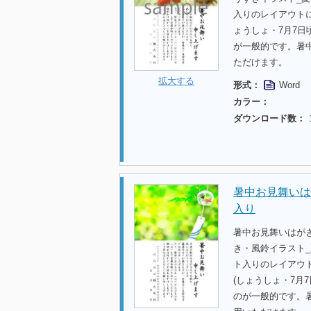
入りのレイアウト
ょうしょ・7月7日
が一般的です。暑
ただけます。
拡大する
形式：
Word
カラー：
ダウンロード数：
暑中お見舞いは
入り
暑中お見舞いはが
き・風鈴イラスト
ト入りのレイアウ
(しょうしょ・7月
のが一般的です。