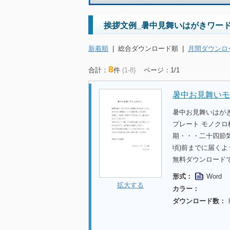
挨拶文例_暑中見舞いはがきワー
新着順
|
総合ダウンロード順
|
月間ダウンロ
8
合計：
件
(1-8)
ページ：1/1
暑中お見舞いモ
暑中お見舞いはが
プレート モノク
期・・・二十四節気
頃)前までに届く
無料ダウンロード
形式：
Word
拡大する
カラー：
ダウンロード数：