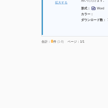
用いただけます。
拡大する
形式：
Word
カラー：
ダウンロード数：
8
合計：
件
(1-8)
ページ：1/1