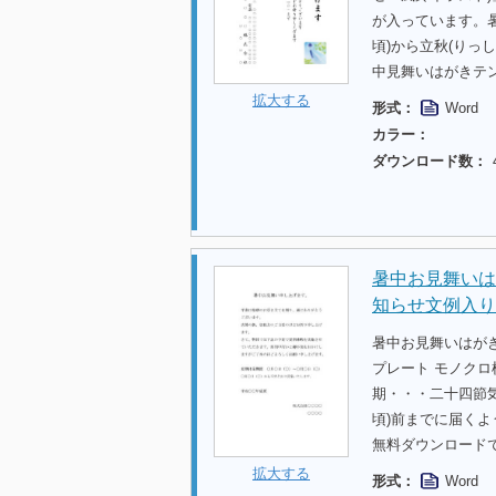
が入っています。
頃)から立秋(りっ
中見舞いはがきテ
拡大する
形式：
Word
カラー：
ダウンロード数：
暑中お見舞いは
知らせ文例入り
暑中お見舞いはが
プレート モノク
期・・・二十四節気
頃)前までに届く
無料ダウンロード
拡大する
形式：
Word