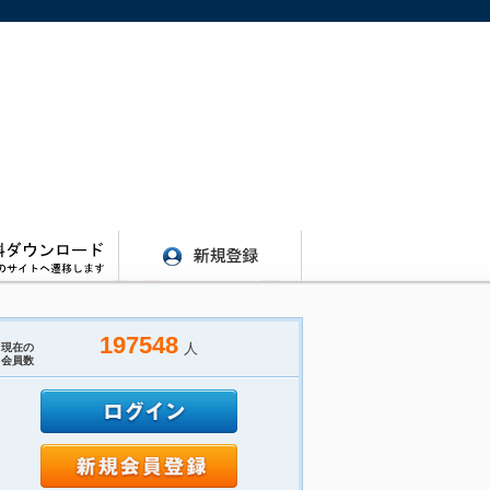
197548
人
現在の
会員数