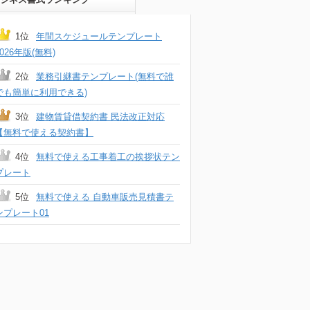
1位
年間スケジュールテンプレート
2026年版(無料)
2位
業務引継書テンプレート(無料で誰
でも簡単に利用できる)
3位
建物賃貸借契約書 民法改正対応
【無料で使える契約書】
4位
無料で使える工事着工の挨拶状テン
プレート
5位
無料で使える 自動車販売見積書テ
ンプレート01