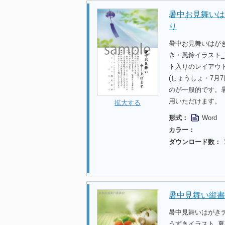
暑中お見舞いは
り
暑中お見舞いはが
き・風鈴イラスト
ト入りのレイアウ
(しょうしょ・7月
のが一般的です。
用いただけます。
拡大する
形式：
Word
カラー：
ダウンロード数：
暑中見舞い縦書
暑中見舞いはがき
うずきイラスト_