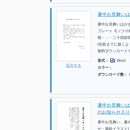
暑中お見舞いは
暑中お見舞いはが
プレート モノク
期・・・二十四節気
頃)前までに届く
無料ダウンロード
形式：
Word
拡大する
カラー：
ダウンロード数：
暑中お見舞いは
のお知らせ入り
暑中お見舞い、書
せ・風鈴イラスト