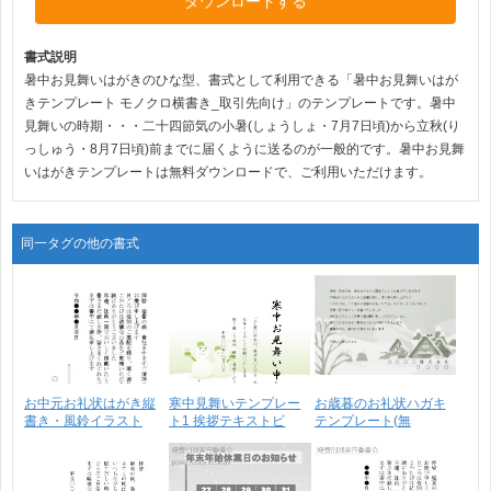
ダウンロードする
書式説明
暑中お見舞いはがきのひな型、書式として利用できる「暑中お見舞いはが
きテンプレート モノクロ横書き_取引先向け」のテンプレートです。暑中
見舞いの時期・・・二十四節気の小暑(しょうしょ・7月7日頃)から立秋(り
っしゅう・8月7日頃)前までに届くように送るのが一般的です。暑中お見舞
いはがきテンプレートは無料ダウンロードで、ご利用いただけます。
同一タグの他の書式
お中元お礼状はがき縦
寒中見舞いテンプレー
お歳暮のお礼状ハガキ
書き・風鈴イラスト
ト1 挨拶テキストビ
テンプレート(無
3_･･･
ジ･･･
料)・･･･