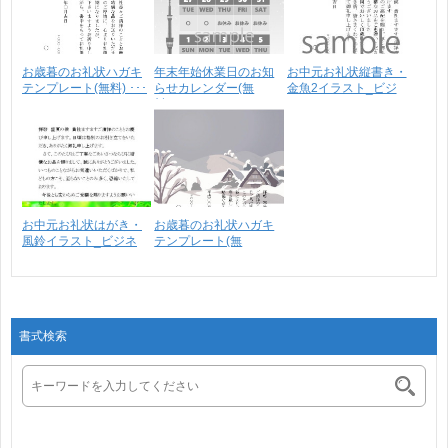
お歳暮のお礼状ハガキ
年末年始休業日のお知
お中元お礼状縦書き・
テンプレート(無料) ･･･
らせカレンダー(無
金魚2イラスト_ビジ
料)･･･
ネ･･･
お中元お礼状はがき・
お歳暮のお礼状ハガキ
風鈴イラスト_ビジネ
テンプレート(無
ス･･･
料)・･･･
書式検索