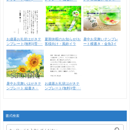
金･･･
お歳暮お礼状はがきテ
夏期休暇のお知らせ(お
暑中お見舞いテンプレ
ンプレート(無料)|雪･･･
客様向け・風鈴イラ
ート横書き・金魚3イ
ス･･･
ラ･･･
暑中お見舞いはがきテ
お歳暮お礼状はがきテ
ンプレート 縦書き・
ンプレート(無料)|雪･･･
ひ･･･
書式検索