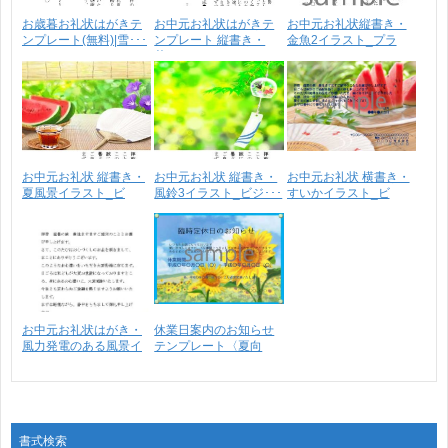
お歳暮お礼状はがきテ
お中元お礼状はがきテ
お中元お礼状縦書き・
ンプレート(無料)|雪･･･
ンプレート 縦書き・
金魚2イラスト_プラ
花･･･
イ･･･
お中元お礼状 縦書き・
お中元お礼状 縦書き・
お中元お礼状 横書き・
夏風景イラスト_ビ
風鈴3イラスト_ビジ･･･
すいかイラスト_ビ
ジ･･･
ジ･･･
お中元お礼状はがき・
休業日案内のお知らせ
風力発電のある風景イ
テンプレート〈夏向
ラ･･･
け〉･･･
書式検索