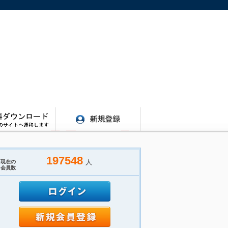
197548
人
現在の
会員数