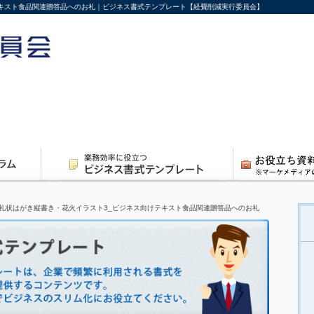
テキスト食品関連贈答品へのお礼｜ビジネス書式テンプレート【経費削減実行委員会】
礼状はがき縦書き・花火イラスト3_ビジネス向けテキスト食品関連贈答品へのお礼