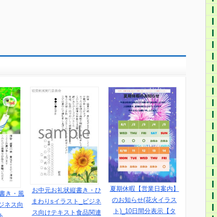
夏期休暇【営業日案内】
お中元お礼状縦書き・ひ
縦書き・風
のお知らせ(花火イラス
まわりsイラスト_ビジネ
ジネス向
ト)_10日間分表示【タ
ス向けテキスト食品関連
ト