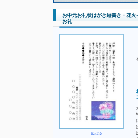
お中元お礼状はがき縦書き・花火
お礼
拡大する