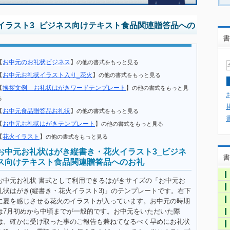
イラスト3_ビジネス向けテキスト食品関連贈答品への
書
【
お中元のお礼状ビジネス
】
の他の書式をもっと見る
【
お中元お礼状イラスト入り_花火
】
の他の書式をもっと見る
【
挨拶文例 お礼状はがきワードテンプレート
】
の他の書式をもっと見
る
【
お中元食品贈答品お礼状
】
の他の書式をもっと見る
【
お中元お礼状はがきテンプレート
】
の他の書式をもっと見る
【
花火イラスト
】
の他の書式をもっと見る
お中元お礼状はがき縦書き・花火イラスト3_ビジネ
書
ス向けテキスト食品関連贈答品へのお礼
お中元お礼状 書式として利用できるはがきサイズの「お中元お
礼状はがき(縦書き・花火イラスト3)」のテンプレートです。右下
に夏を感じさせる花火のイラストが入っています。お中元の時期
は7月初めから中頃までが一般的です。お中元をいただいた際
は、確かに受け取った事のご報告も兼ねてなるべく早めにお礼状