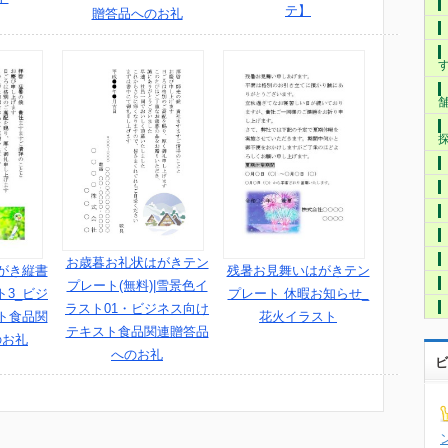
テ】
贈答品へのお礼
お歳暮お礼状はがきテン
がき縦書
残暑お見舞いはがきテン
プレート(無料)|雪景色イ
3_ビジ
プレート 休暇お知らせ_
ラスト01・ビジネス向け
ト食品関
花火イラスト
テキスト食品関連贈答品
のお礼
へのお礼
ビ