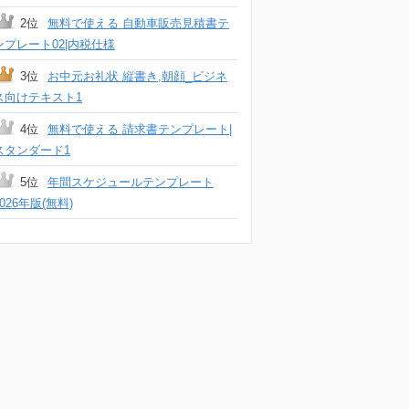
2位
無料で使える 自動車販売見積書テ
ンプレート02|内税仕様
3位
お中元お礼状 縦書き,朝顔_ビジネ
ス向けテキスト1
4位
無料で使える 請求書テンプレート|
スタンダード1
5位
年間スケジュールテンプレート
2026年版(無料)