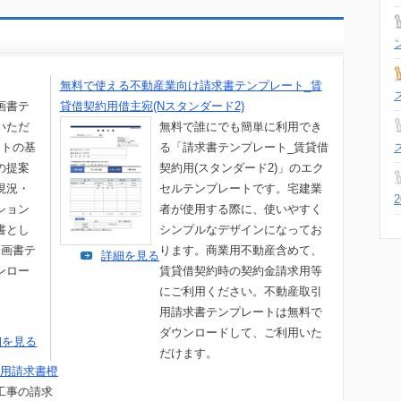
無料で使える不動産業向け請求書テンプレート_賃
画書テ
貸借契約用借主宛(Nスタンダード2)
いただ
無料で誰にでも簡単に利用でき
ートの基
る「請求書テンプレート_賃貸借
の提案
契約用(スタンダード2)」のエク
現況・
セルテンプレートです。宅建業
ション
者が使用する際に、使いやすく
書とし
シンプルなデザインになってお
企画書テ
ります。商業用不動産含めて、
詳細を見る
ンロー
賃貸借契約時の契約金請求用等
。
にご利用ください。不動産取引
用請求書テンプレートは無料で
ダウンロードして、ご利用いた
細を見る
だけます。
事用請求書橙
工事の請求