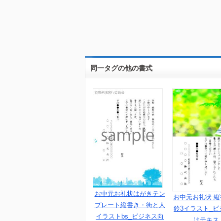
同一タグの他の書式
お中元お礼状はがきテン
お中元お礼状 
プレート縦書き・街と人
鈴3イラスト_ビ
イラストbs_ビジネス向
けテキス