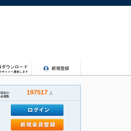
197517
人
現在の
会員数