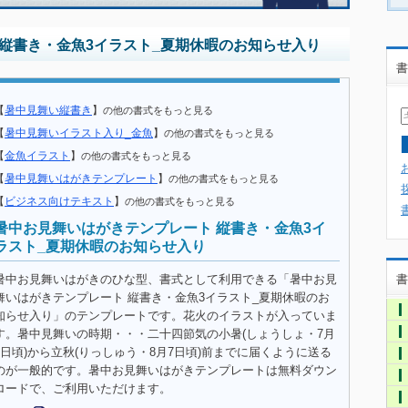
縦書き・金魚3イラスト_夏期休暇のお知らせ入り
書
【
暑中見舞い縦書き
】
の他の書式をもっと見る
【
暑中見舞いイラスト入り_金魚
】
の他の書式をもっと見る
【
金魚イラスト
】
の他の書式をもっと見る
【
暑中見舞いはがきテンプレート
】
の他の書式をもっと見る
【
ビジネス向けテキスト
】
の他の書式をもっと見る
暑中お見舞いはがきテンプレート 縦書き・金魚3イ
ラスト_夏期休暇のお知らせ入り
暑中お見舞いはがきのひな型、書式として利用できる「暑中お見
書
舞いはがきテンプレート 縦書き・金魚3イラスト_夏期休暇のお
知らせ入り」のテンプレートです。花火のイラストが入っていま
す。暑中見舞いの時期・・・二十四節気の小暑(しょうしょ・7月
7日頃)から立秋(りっしゅう・8月7日頃)前までに届くように送る
のが一般的です。暑中お見舞いはがきテンプレートは無料ダウン
ロードで、ご利用いただけます。