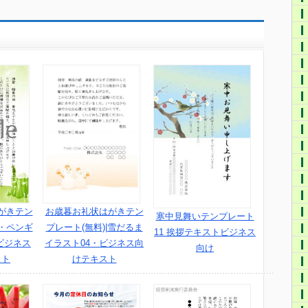
がきテン
お歳暮お礼状はがきテン
寒中見舞いテンプレート
・ペンギ
プレート(無料)|雪だるま
11 挨拶テキストビジネス
ビジネス
イラスト04・ビジネス向
向け
スト
けテキスト