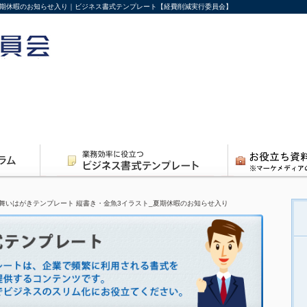
夏期休暇のお知らせ入り｜ビジネス書式テンプレート【経費削減実行委員会】
舞いはがきテンプレート 縦書き・金魚3イラスト_夏期休暇のお知らせ入り