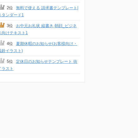
2位
無料で使える 請求書テンプレート|
スタンダード1
3位
お中元お礼状 縦書き,朝顔_ビジネ
ス向けテキスト1
4位
夏期休暇のお知らせ(お客様向け・
風鈴イラスト)
5位
定休日のお知らせテンプレート 街
イラスト