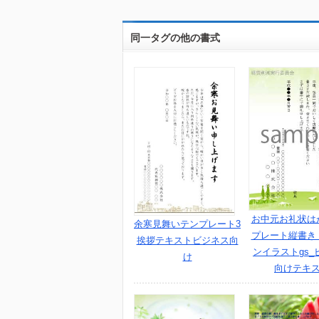
同一タグの他の書式
お中元お礼状は
余寒見舞いテンプレート3
プレート縦書き
挨拶テキストビジネス向
ンイラストgs_
け
向けテキ