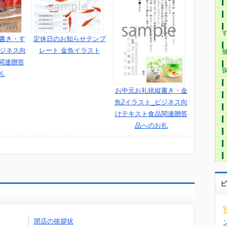
横書き・す
定休日のお知らせテンプ
ビジネス向
レート 金魚イラスト
関連贈答
礼
お中元お礼状縦書き・金
魚2イラスト_ビジネス向
けテキスト食品関連贈答
品へのお礼
ビ
閉店の挨拶状