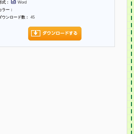
形式：
Word
カラー：
ダウンロード数：
45