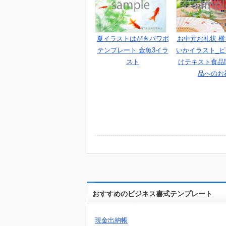
夏イラストはがきパワポ
お中元お礼状 
テンプレート 金魚3イラ
いかイラスト_
スト
けテキスト食品
品へのお
おすすめのビジネス書式テンプレート
現金出納帳