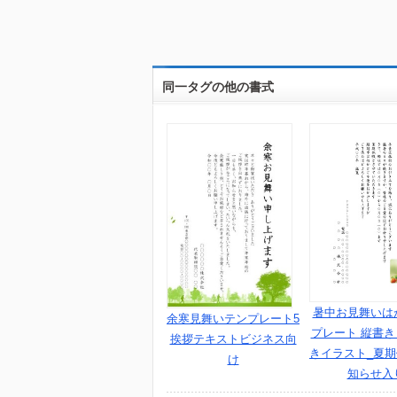
同一タグの他の書式
暑中お見舞いは
余寒見舞いテンプレート5
プレート 縦書
挨拶テキストビジネス向
きイラスト_夏
け
知らせ入