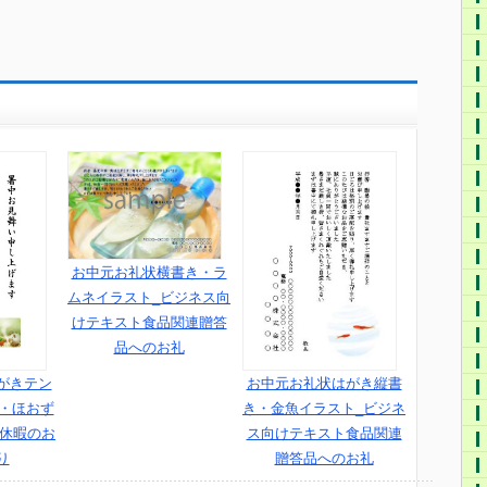
お中元お礼状横書き・ラ
ムネイラスト_ビジネス向
けテキスト食品関連贈答
品へのお礼
がきテン
お中元お礼状はがき縦書
き・ほおず
き・金魚イラスト_ビジネ
期休暇のお
ス向けテキスト食品関連
り
贈答品へのお礼