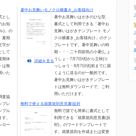
暑中お見舞いモノクロ横書き_お客様向け
式とし
暑中お見舞いはがきのひな型、
のお知
書式として利用できる「暑中お
ル)」の
見舞いはがきテンプレート モノ
。夏期
クロ横書き_お客様向け」のテン
文字が
プレートです。暑中見舞いの時
として
期・・・二十四節気の小暑(しょ
夏期休
うしょ・7月7日頃)から立秋(り
詳細を見る
トは無
っしゅう・8月7日頃)前までに届
用いた
くように送るのが一般的です。
暑中お見舞いはがきテンプレー
トは無料ダウンロードで、ご利
用いただけます。
調査協
ンプレ
無料で使える就業規則意見書|反対
ンプル
無料で誰でも簡単に書式として
ます。
利用できる「就業規則意見書(反
ンロー
対)」のワードテンプレートで
。
す。就業規則を作成または変更