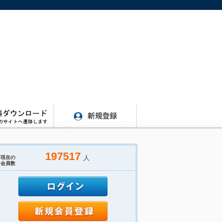
197517
人
現在の
会員数