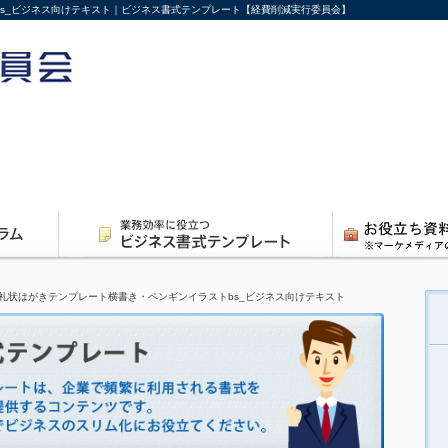
s_ビジネス向けテキスト｜ビジネス書式テンプレート【経費削減実行委員会】
礼状はがきテンプレート横書き・ペンギンイラストbs_ビジネス向けテキスト