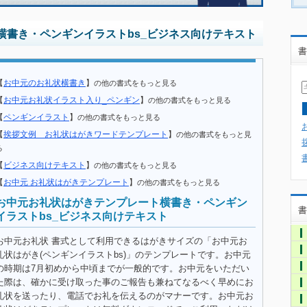
横書き・ペンギンイラストbs_ビジネス向けテキスト
書
【
お中元のお礼状横書き
】
の他の書式をもっと見る
【
お中元お礼状イラスト入り_ペンギン
】
の他の書式をもっと見る
【
ペンギンイラスト
】
の他の書式をもっと見る
【
挨拶文例 お礼状はがきワードテンプレート
】
の他の書式をもっと見
る
【
ビジネス向けテキスト
】
の他の書式をもっと見る
【
お中元 お礼状はがきテンプレート
】
の他の書式をもっと見る
お中元お礼状はがきテンプレート横書き・ペンギン
書
イラストbs_ビジネス向けテキスト
お中元お礼状 書式として利用できるはがきサイズの「お中元お
礼状はがき(ペンギンイラストbs)」のテンプレートです。お中元
の時期は7月初めから中頃までが一般的です。お中元をいただい
た際は、確かに受け取った事のご報告も兼ねてなるべく早めにお
礼状を送ったり、電話でお礼を伝えるのがマナーです。お中元お