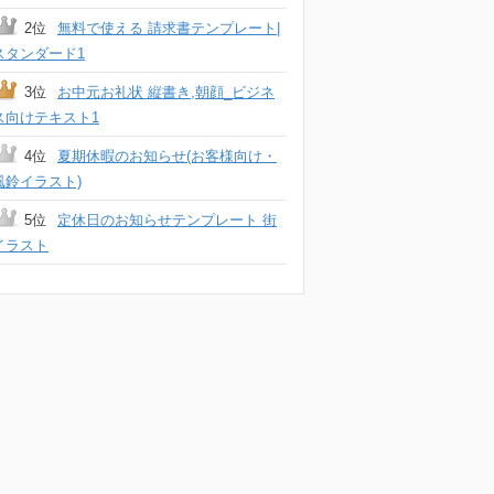
2位
無料で使える 請求書テンプレート|
スタンダード1
3位
お中元お礼状 縦書き,朝顔_ビジネ
ス向けテキスト1
4位
夏期休暇のお知らせ(お客様向け・
風鈴イラスト)
5位
定休日のお知らせテンプレート 街
イラスト