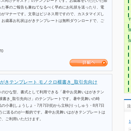
ジネス向けテキスト」のテンプレートです。お歳暮をいただいた際
った事のご報告も兼ねてなるべく早めにお礼状を送ったり、電
のがマナーです。文章はビジネス用ですので、カスタマイズし
。お歳暮お礼状はがきテンプレートは無料ダウンロードで、ご
。
70
がきテンプレート モノクロ横書き_取引先向け
きのひな型、書式として利用できる「暑中お見舞いはがきテン
ロ横書き_取引先向け」のテンプレートです。暑中見舞いの時
の小暑(しょうしょ・7月7日頃)から立秋(りっしゅう・8月7日
注
ように送るのが一般的です。暑中お見舞いはがきテンプレートは
で、ご利用いただけます。