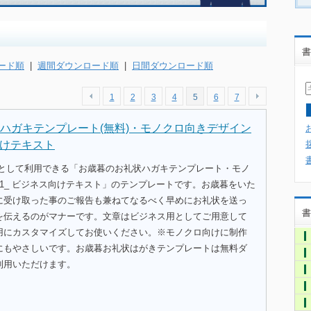
書
ード順
|
週間ダウンロード順
|
日間ダウンロード順
1
2
3
4
5
6
7
ハガキテンプレート(無料)・モノクロ向きデザイン
向けテキスト
式として利用できる「お歳暮のお礼状ハガキテンプレート・モノ
1_ ビジネス向けテキスト」のテンプレートです。お歳暮をいた
に受け取った事のご報告も兼ねてなるべく早めにお礼状を送っ
書
を伝えるのがマナーです。文章はビジネス用としてご用意して
用にカスタマイズしてお使いください。※モノクロ向けに制作
にもやさしいです。お歳暮お礼状はがきテンプレートは無料ダ
利用いただけます。