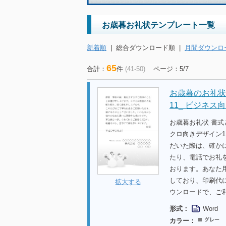
お歳暮お礼状テンプレート一覧
新着順
|
総合ダウンロード順
|
月間ダウンロ
65
合計：
件
(41-50)
ページ：5/7
お歳暮のお礼状
11_ ビジネス
お歳暮お礼状 書
クロ向きデザイン1
だいた際は、確か
たり、電話でお礼
おります。あなた
しており、印刷代
拡大する
ウンロードで、ご
形式：
Word
カラー：