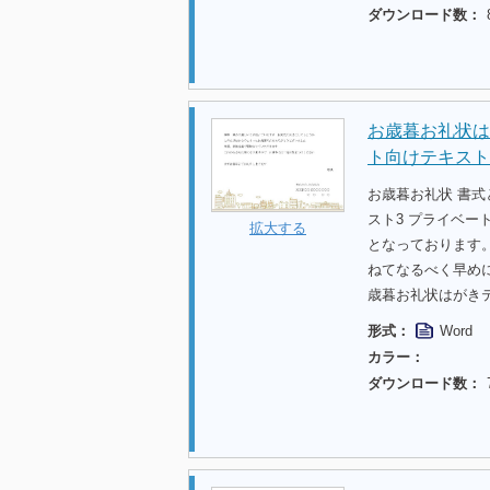
ダウンロード数：
お歳暮お礼状は
ト向けテキスト
お歳暮お礼状 書
スト3 プライベ
拡大する
となっております
ねてなるべく早め
歳暮お礼状はがき
形式：
Word
カラー：
ダウンロード数：