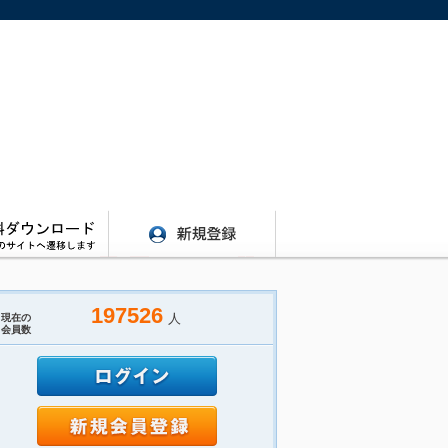
197526
人
現在の
会員数