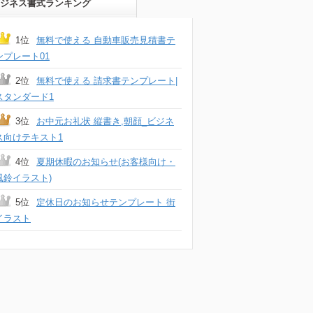
ジネス書式ランキング
1位
無料で使える 自動車販売見積書テ
ンプレート01
2位
無料で使える 請求書テンプレート|
スタンダード1
3位
お中元お礼状 縦書き,朝顔_ビジネ
ス向けテキスト1
4位
夏期休暇のお知らせ(お客様向け・
風鈴イラスト)
5位
定休日のお知らせテンプレート 街
イラスト