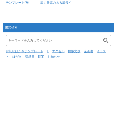
テンプレート(無
風力発電のある風景イ
料)・･･･
ラ･･･
書式検索
お礼状はがきテンプレート
1
エクセル
挨拶文例
企画書
イラス
ト
はがき
請求書
提案
お知らせ