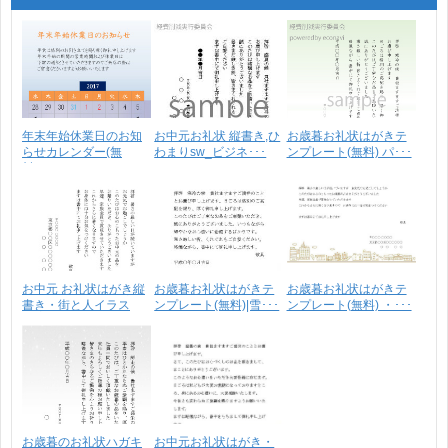
年末年始休業日のお知
お中元お礼状 縦書き,ひ
お歳暮お礼状はがきテ
らせカレンダー(無
わまりsw_ビジネ･･･
ンプレート(無料) パ･･･
料)･･･
お中元 お礼状はがき縦
お歳暮お礼状はがきテ
お歳暮お礼状はがきテ
書き・街と人イラス
ンプレート(無料)|雪･･･
ンプレート(無料) ・･･･
ト･･･
お歳暮のお礼状ハガキ
お中元お礼状はがき・