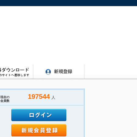
197544
人
現在の
会員数