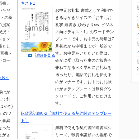
画書テ
キスト1
いただ
お中元お礼状 書式として利用で
ートの基
きるはがきサイズの「お中元お
の提案
礼状 縦書き,ひわまりsw_ビジネ
現況・
ス向けテキスト1」のワードテン
ション
プレートです。お中元の時期は7
書とし
月初めから中頃までが一般的で
企画書テ
す。お中元をいただいた際は、
詳細を見る
ンロー
確かに受け取った事のご報告も
。
兼ねてなるべく早めにお礼状を
送ったり、電話でお礼を伝える
人Bイ
のがマナーです。お中元お礼状
はがきテンプレートは無料ダウ
拶はが
ンロードで、ご利用いただけま
して利
す。
はがき)
」のワ
転貸承諾願い2【無料で使える契約関連テンプレー
人事異
ト】
なった
無料で使える契約書関連書式シ
はがき
リーズ、転貸承諾願いの雛形で