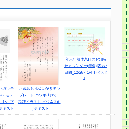
年末年始休業日のお知ら
せカレンダー(無料)|表示7
日間_12/29～1/4【パワポ
4】
ハガキテ
お歳暮お礼状はがきテン
)・モノ
プレート パワポ(無料)・
15_ プ
稲穂イラスト ビジネス向
テキスト
けテキスト