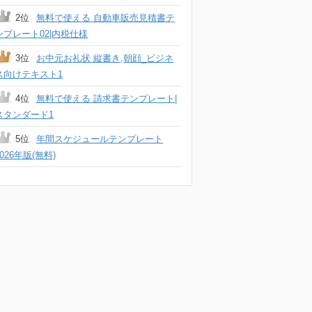
2位
無料で使える 自動車販売見積書テ
ンプレート02|内税仕様
3位
お中元お礼状 縦書き,朝顔_ビジネ
ス向けテキスト1
4位
無料で使える 請求書テンプレート|
スタンダード1
5位
年間スケジュールテンプレート
2026年版(無料)