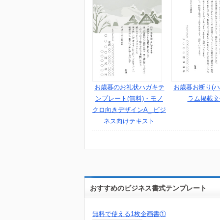
お歳暮のお礼状ハガキテ
お歳暮お断り(ハ
ンプレート(無料)・モノ
ラム掲載文
クロ向きデザインA_ ビジ
ネス向けテキスト
おすすめのビジネス書式テンプレート
無料で使える1枚企画書①