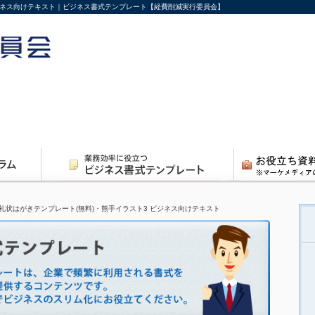
ビジネス向けテキスト｜ビジネス書式テンプレート【経費削減実行委員会】
礼状はがきテンプレート(無料)・熊手イラスト3 ビジネス向けテキスト