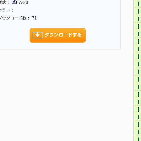
形式：
Word
カラー：
ダウンロード数：
71