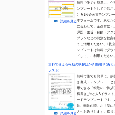
無料で誰でも簡単に、企
ンプレートとしてご活用
ける1枚企画書テンプレ
本フォームです。あなた
詳細を見る
に合わせて、企画背景・
課題・主旨・目的・アク
プランなどの簡潔な提案
てご活用ください。1枚
ンプレートは無料でダウ
ドして、ご利用ください
無料で使える転勤の挨拶はがき|横書き(街と
ラスト)
無料で誰でも簡単に、挨
き書式・テンプレートと
用できる「転勤のご挨拶(
横書き_街と人Bイラスト
ードテンプレートです。
動、転勤の際、お世話に
方へお送りします。挨拶
詳細を見る