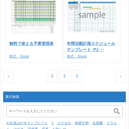
無料で使える予算管理表
年間活動計画スケジュール
テンプレート_PJ･･･
形式：
Excel
形式：
Excel
1
2
3
書式検索
お礼状はがきテンプレート
1
エクセル
挨拶文例
企画書
イラス
ト
はがき
請求書
提案
お知らせ