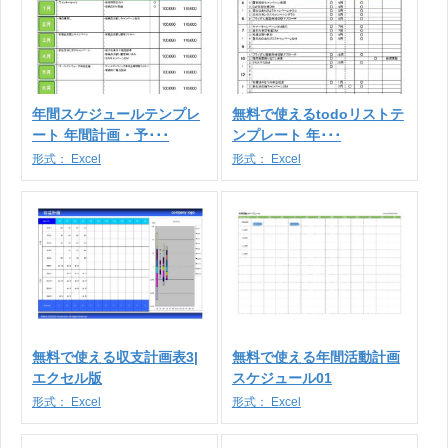
年間スケジュールテンプレ
無料で使えるtodoリストテ
ート 年間計画・予･･･
ンプレート 年･･･
形式：
Excel
形式：
Excel
無料で使える収支計画表3|
無料で使える年間活動計画
エクセル版
スケジュール01
形式：
Excel
形式：
Excel