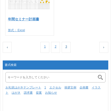
年間セミナー計画書
形式：
Excel
1
2
3
書式検索
お礼状はがきテンプレート
1
エクセル
挨拶文例
企画書
イラス
ト
はがき
請求書
提案
お知らせ