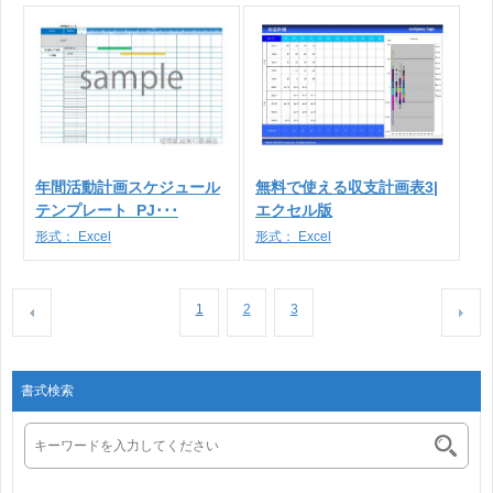
年間活動計画スケジュール
無料で使える収支計画表3|
テンプレート_PJ･･･
エクセル版
形式：
Excel
形式：
Excel
1
2
3
書式検索