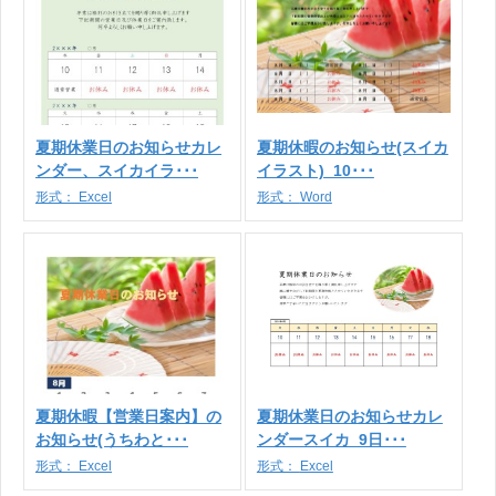
夏期休業日のお知らせカレ
夏期休暇のお知らせ(スイカ
ンダー、スイカイラ･･･
イラスト)_10･･･
形式：
Excel
形式：
Word
夏期休暇【営業日案内】の
夏期休業日のお知らせカレ
お知らせ(うちわと･･･
ンダースイカ_9日･･･
形式：
Excel
形式：
Excel