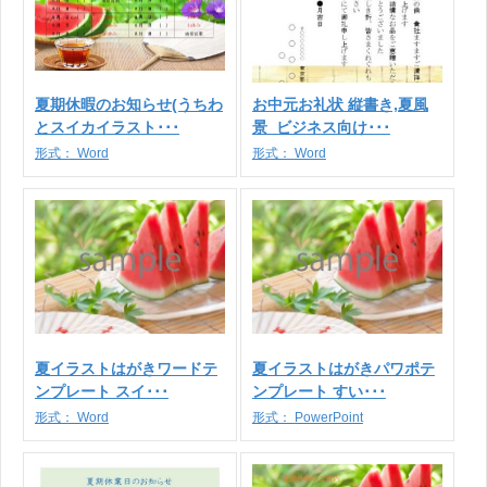
夏期休暇のお知らせ(うちわ
お中元お礼状 縦書き,夏風
とスイカイラスト･･･
景_ビジネス向け･･･
形式：
Word
形式：
Word
夏イラストはがきワードテ
夏イラストはがきパワポテ
ンプレート スイ･･･
ンプレート すい･･･
形式：
Word
形式：
PowerPoint