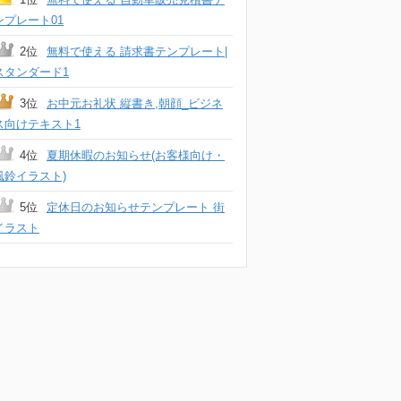
ンプレート01
2位
無料で使える 請求書テンプレート|
スタンダード1
3位
お中元お礼状 縦書き,朝顔_ビジネ
ス向けテキスト1
4位
夏期休暇のお知らせ(お客様向け・
風鈴イラスト)
5位
定休日のお知らせテンプレート 街
イラスト