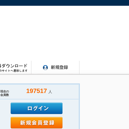
197517
人
現在の
会員数