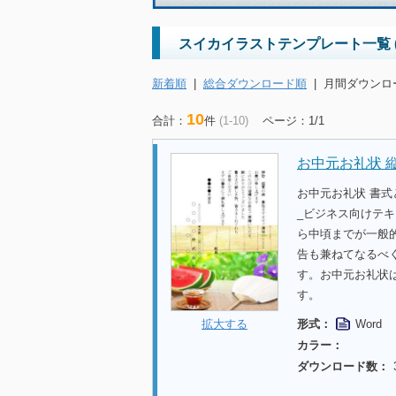
スイカイラストテンプレート一覧 
新着順
|
総合ダウンロード順
|
月間ダウンロ
10
合計：
件
(1-10)
ページ：1/1
お中元お礼状 
お中元お礼状 書式
_ビジネス向けテ
ら中頃までが一般
告も兼ねてなるべ
す。お中元お礼状
す。
形式：
Word
拡大する
カラー：
ダウンロード数：