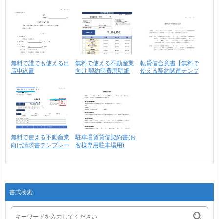
契･･･
書･･･
無料で誰でも使える出
無料で使える不動産業
転貸借合意書【無料で
店申込書
向け 契約時費用明細
使える契約関連テンプ
書･･･
レ･･･
無料で使える不動産業
駐車場賃貸借契約書(お
向け請求書テンプレー
客様専用駐車場用)
ト･･･
書式検索