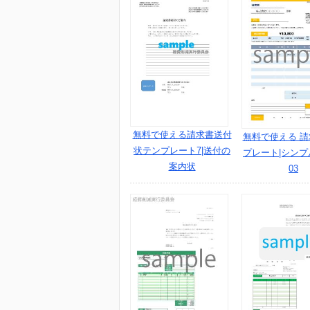
無料で使える請求書送付
無料で使える 
状テンプレート7|送付の
プレート|シン
案内状
03