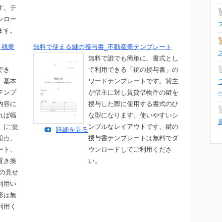
す。テ
ンロー
ます。
・残業
無料で使える鍵の授与書_不動産業テンプレート
無料で誰でも簡単に、書式とし
でき
て利用できる「鍵の授与書」の
、基本
ワードテンプレートです。貸主
テンプ
が借主に対し賃貸借物件の鍵を
内容に
授与した際に使用する書式のひ
れば幅
な型になります。使いやすいシ
。(ご提
ンプルなレイアウトです。鍵の
詳細を見る
題点、
授与書テンプレートは無料でダ
ート、
ウンロードしてご利用くださ
置き換
い。
書の見せ
利用い
形は無
利用く