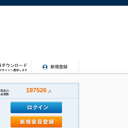
197526
人
現在の
会員数