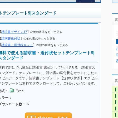
テンプレート9|スタンダード
書
【
請求書デザイン17
】
の他の書式をもっと見る
【
請求書送付状
】
の他の書式をもっと見る
【
請求書・送付状セット
】
の他の書式をもっと見る
無料で使える請求書・送付状セットテンプレート9|
スタンダード
無料で誰にでも簡単に請求書 書式として利用できる「請求書ス
タンダード」テンプレートに、請求書の送付状をセットにしたエ
クセルデータです。請求書テンプレート【送付状付き】エクセル
書
テンプレートは無料でダウンロードして、ご利用いただけます。
形式：
Excel
カラー：
ダウンロード数：
6