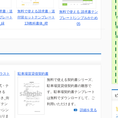
求書・送
無料で使える請求書・送
無料で使える 請求書テン
プレート
付状セットテンプレート
プレート|シンプルかため
_緑
13|教科書体_橙
05
イラスト
駐車場賃貸借契約書
無料で使える契約書シリーズ、
式・テ
駐車場賃貸借契約書の雛形で
きる
す。駐車場契約書テンプレート
ビ
書き_街
は無料でダウンロードして、ご
ドテン
利用いただけます。
いシン
詳細を見る
おりま