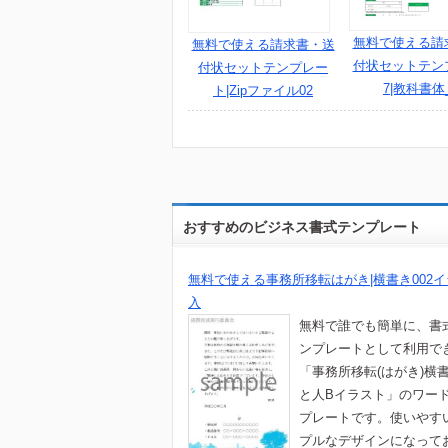
無料で使える請
無料で使える請求書・送
付状セットテン
付状セットテンプレー
7|教科書体
ト|Zipファイル02
おすすめのビジネス書式テンプレート
無料で使える事務所移転はがき|横書き002
入
無料で誰でも簡単に、書
ンプレートとして利用で
「事務所移転(はがき)横
と人Bイラスト」のワー
プレートです。使いやす
プルなデザインになって