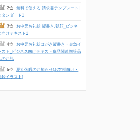
2位
無料で使える 請求書テンプレート|
スタンダード1
3位
お中元お礼状 縦書き,朝顔_ビジネ
ス向けテキスト1
4位
お中元お礼状はがき縦書き・金魚イ
ラスト_ビジネス向けテキスト食品関連贈答品
へのお礼
5位
夏期休暇のお知らせ(お客様向け・
風鈴イラスト)