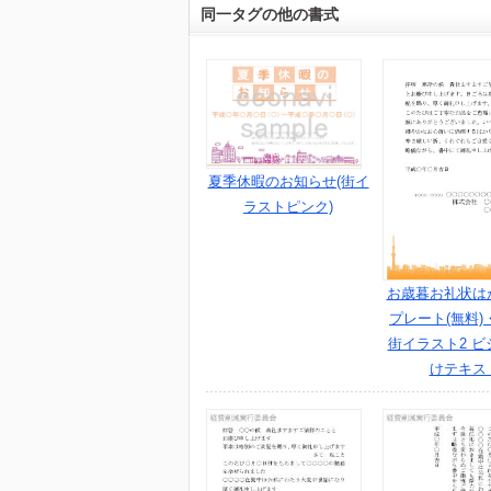
同一タグの他の書式
夏季休暇のお知らせ(街イ
ラストピンク)
お歳暮お礼状は
プレート(無料)
街イラスト2 ビ
けテキス