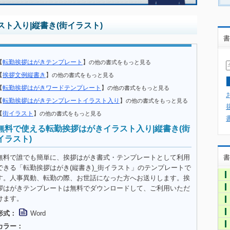
ト入り|縦書き(街イラスト)
書
【
転勤挨拶はがきテンプレート
】
の他の書式をもっと見る
【
挨拶文例縦書き
】
の他の書式をもっと見る
【
転勤挨拶はがきワードテンプレート
】
の他の書式をもっと見る
【
転勤挨拶はがきテンプレートイラスト入り
】
の他の書式をもっと見る
【
街イラスト
】
の他の書式をもっと見る
無料で使える転勤挨拶はがきイラスト入り|縦書き(街
イラスト)
無料で誰でも簡単に、挨拶はがき書式・テンプレートとして利用
書
できる「転勤挨拶はがき(縦書き)_街イラスト」のテンプレートで
す。人事異動、転勤の際、お世話になった方へお送りします。挨
拶はがきテンプレートは無料でダウンロードして、ご利用いただ
けます。
形式：
Word
カラー：