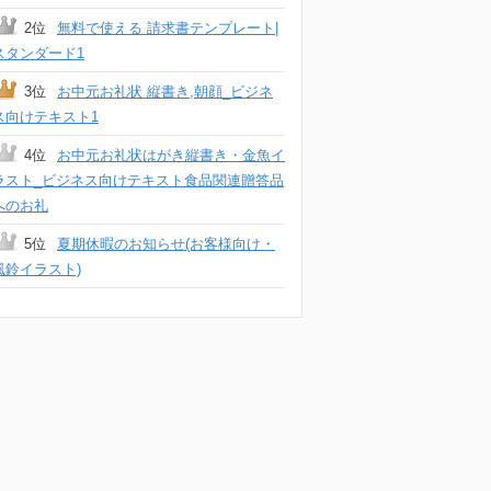
2位
無料で使える 請求書テンプレート|
スタンダード1
3位
お中元お礼状 縦書き,朝顔_ビジネ
ス向けテキスト1
4位
お中元お礼状はがき縦書き・金魚イ
ラスト_ビジネス向けテキスト食品関連贈答品
へのお礼
5位
夏期休暇のお知らせ(お客様向け・
風鈴イラスト)