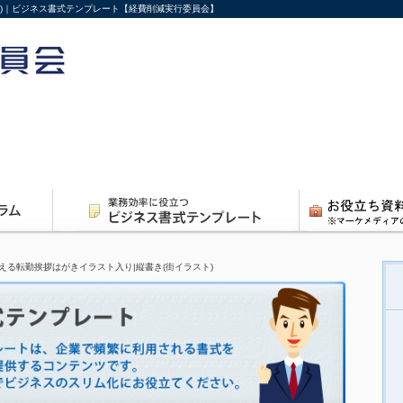
ト)｜ビジネス書式テンプレート【経費削減実行委員会】
える転勤挨拶はがきイラスト入り|縦書き(街イラスト)