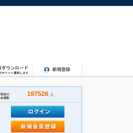
197526
人
現在の
会員数