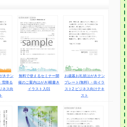
がきテン
無料で使えるセミナー開
お歳暮お礼状はがきテン
・雪降る
催のご案内はがき|横書き
プレート(無料) ・街イラ
ジネス向
イラスト入01
スト2 ビジネス向けテキ
ト
スト