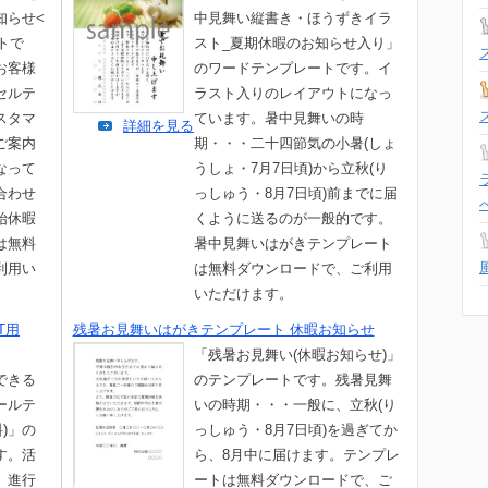
知らせ<
中見舞い縦書き・ほうずきイラ
トで
スト_夏期休暇のお知らせ入り」
お客様
のワードテンプレートです。イ
セルテ
ラスト入りのレイアウトになっ
スタマ
ています。暑中見舞いの時
詳細を見る
ご案内
期・・・二十四節気の小暑(しょ
なって
うしょ・7月7日頃)から立秋(り
合わせ
っしゅう・8月7日頃)前までに届
始休暇
くように送るのが一般的です。
は無料
暑中見舞いはがきテンプレート
利用い
は無料ダウンロードで、ご利用
いただけます。
T用
残暑お見舞いはがきテンプレート 休暇お知らせ
「残暑お見舞い(休暇お知らせ)」
できる
のテンプレートです。残暑見舞
ールテ
いの時期・・・一般に、立秋(り
料)」の
っしゅう・8月7日頃)を過ぎてか
す。活
ら、8月中に届けます。テンプレ
、進行
ートは無料ダウンロードで、ご