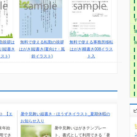
勤挨拶は
無料で使える転勤の挨拶
無料で使える事務所移転
り|縦書き
はがき|縦書き(夏向け・風
はがき|横書き008イラス
スト)
鈴イラスト)
ト入
ビ
ト 【エ
暑中見舞い縦書き・ほうずきイラスト_夏期休暇の
お知らせ入り
末年始
暑中見舞いはがきテンプレー
利用でき
ト、書式として利用できる「暑