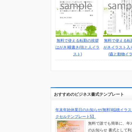
無料で使える転勤の挨拶
無料で使える転
はがき|横書き(街と人イラ
がきイラスト入
スト)
(森と動物イラ
おすすめのビジネス書式テンプレート
年末年始休業日のお知らせ(無料)|稲穂イラス
クセルテンプレート5】
無料で誰でも簡単に、年
のお知らせ 書式として