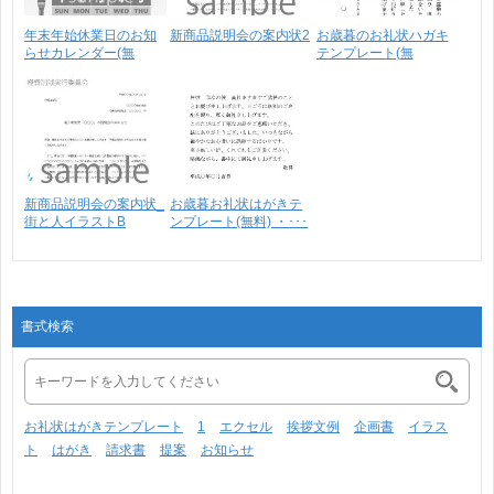
年末年始休業日のお知
新商品説明会の案内状2
お歳暮のお礼状ハガキ
らせカレンダー(無
テンプレート(無
料)･･･
料)・･･･
新商品説明会の案内状_
お歳暮お礼状はがきテ
街と人イラストB
ンプレート(無料) ・･･･
書式検索
お礼状はがきテンプレート
1
エクセル
挨拶文例
企画書
イラス
ト
はがき
請求書
提案
お知らせ