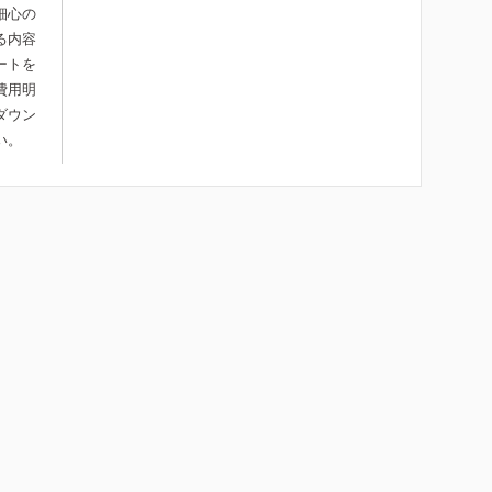
細心の
る内容
ートを
費用明
ダウン
い。