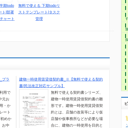
期todo
無料で使える 下期todoリ
ート|部署
ストテンプレート|タスク
トチャート
管理
_プラ
建物一時使用賃貸借契約書_Ⅱ【無料で使える契約
書/民法改正対応サンプル】
て利用で
無料で使える契約書シリーズ、
中元お
建物一時使用賃貸借契約書の雛
ビ
ト用・か
形です。建物一時使用賃貸借契
プレート
約とは、店舗の改装等により仮
月初めか
店舗や仮事務所などが必要な場
。お中
合に、建物の一時使用を目的と