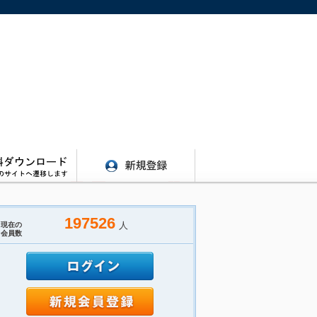
197526
人
現在の
会員数