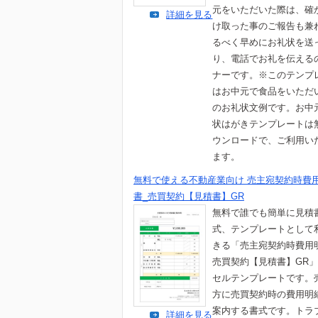
元をいただいた際は、確
詳細を見る
け取った事のご報告も兼
るべく早めにお礼状を送
り、電話でお礼を伝える
ナーです。※このテンプ
はお中元で食品をいただ
のお礼状文例です。お中
状はがきテンプレートは
ウンロードで、ご利用い
ます。
無料で使える不動産業向け 売主宛契約時費
書_売買契約【見積書】GR
無料で誰でも簡単に見積
式、テンプレートとして
きる「売主宛契約時費用
売買契約【見積書】GR
セルテンプレートです。
方に売買契約時の費用明
案内する書式です。トラ
詳細を見る