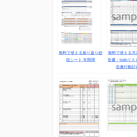
無料で使える振り返り総
無料で使える月
括シート 年間用
告書・todoリス
告兼行動計