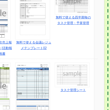
無料で使える四半期毎の
タスク管理・予算管理
次売上報
無料で使える会議レジュ
ト|活動報
メテンプレート02
画書
タスク管理シート