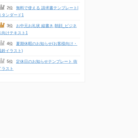
2位
無料で使える 請求書テンプレート|
スタンダード1
3位
お中元お礼状 縦書き,朝顔_ビジネ
ス向けテキスト1
4位
夏期休暇のお知らせ(お客様向け・
風鈴イラスト)
5位
定休日のお知らせテンプレート 街
イラスト