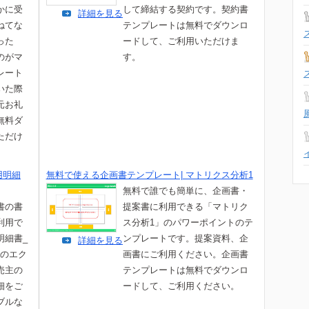
かに受
して締結する契約です。契約書
詳細を見る
ねてな
テンプレートは無料でダウンロ
った
ードして、ご利用いただけま
のがマ
す。
レート
いた際
元お礼
無料ダ
ただけ
用明細
無料で使える企画書テンプレート| マトリクス分析1
無料で誰でも簡単に、企画書・
書の書
提案書に利用できる「マトリク
利用で
ス分析1」のパワーポイントのテ
明細書_
ンプレートです。提案資料、企
詳細を見る
」のエク
画書にご利用ください。企画書
売主の
テンプレートは無料でダウンロ
細をご
ードして、ご利用ください。
ブルな