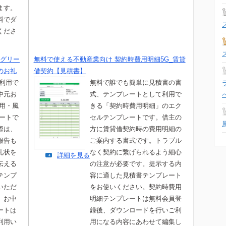
ます。
料でダ
くださ
グリー
無料で使える不動産業向け 契約時費用明細5G_賃貸
のお礼
借契約【見積書】
て利用で
無料で誰でも簡単に見積書の書
中元お
式、テンプレートとして利用で
ト用・風
きる「契約時費用明細」のエク
レートで
セルテンプレートです。借主の
際は、
方に賃貸借契約時の費用明細の
報告も
ご案内する書式です。トラブル
礼状を
なく契約に繋げられるよう細心
詳細を見る
伝える
の注意が必要です。提示する内
テンプ
容に適した見積書テンプレート
いただ
をお使いください。契約時費用
。お中
明細テンプレートは無料会員登
ートは
録後、ダウンロードを行いご利
利用い
用になる内容にあわせて編集し