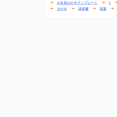
お礼状はがきテンプレート
1
はがき
請求書
提案