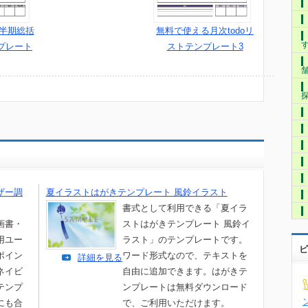
上半期総括
無料で使える月次todoリ
ンプレート
ストテンプレート3
ザー調
夏イラストはがきテンプレート 風鈴イラスト
書式として利用できる「夏イラ
画書・
ストはがきテンプレート 風鈴イ
用ユー
ラスト」のテンプレートです。
ビ
ポイン
ワード形式なので、テキストを
詳細を見る
ネイビ
自由に追加できます。はがきテ
テンプ
ンプレートは無料ダウンロード
にも合
で、ご利用いただけます。