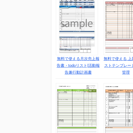
無料で使える月次売上報
無料で使える 上期
告書・todoリスト|活動報
ストテンプレー
告兼行動計画書
管理