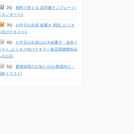
2位
無料で使える 請求書テンプレート|
スタンダード1
3位
お中元お礼状 縦書き,朝顔_ビジネ
ス向けテキスト1
4位
お中元お礼状はがき縦書き・金魚イ
ラスト_ビジネス向けテキスト食品関連贈答品
へのお礼
5位
夏期休暇のお知らせ(お客様向け・
風鈴イラスト)