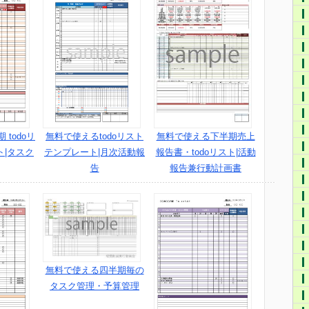
 todoリ
無料で使えるtodoリスト
無料で使える下半期売上
ト|タスク
テンプレート|月次活動報
報告書・todoリスト|活動
告
報告兼行動計画書
無料で使える四半期毎の
タスク管理・予算管理