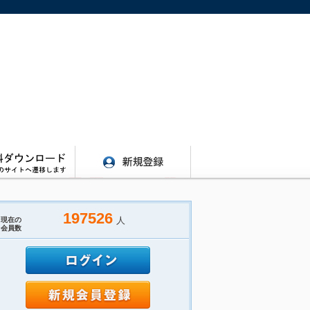
197526
人
現在の
会員数