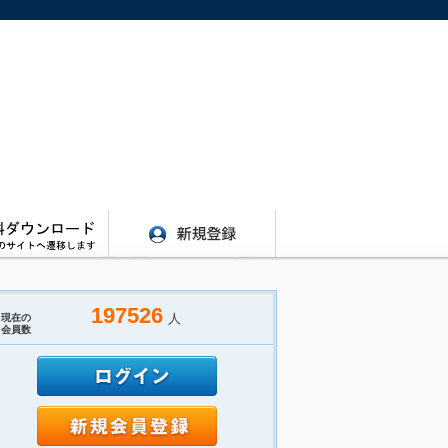
197526
人
現在の
会員数