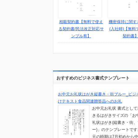
相殺契約書【無料で使え
機密保持に関す
る契約書/民法改正対応サ
(入社時)【無料
ンプル有】
契約書
おすすめのビジネス書式テンプレート
お中元お礼状はがき縦書き・街ブルー_ビジ
けテキスト食品関連贈答品へのお礼
お中元お礼状 書式とし
きるはがきサイズの「お
礼状はがき(縦書き・街、
ー)」のテンプレートで
元の時期は7月初めから