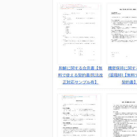
和解に関する合意書【無
機密保持に関す
料で使える契約書/民法改
(退職時)【無料
正対応サンプル有】
契約書