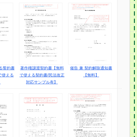
著作権譲渡契約書【無料
催告 兼 契約解除通知書
る誓約書
で使える契約書/民法改正
【無料】
で使える
対応サンプル有】
】