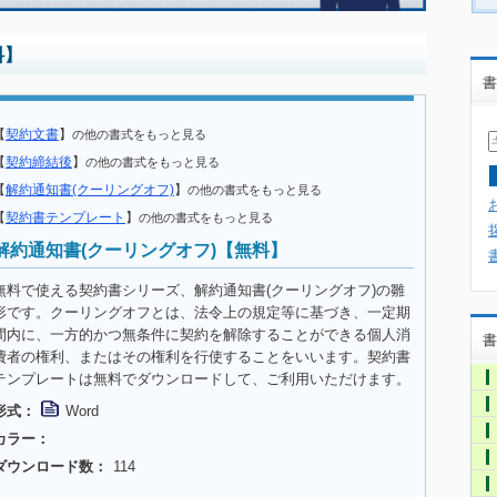
料】
書
【
契約文書
】
の他の書式をもっと見る
【
契約締結後
】
の他の書式をもっと見る
【
解約通知書(クーリングオフ)
】
の他の書式をもっと見る
【
契約書テンプレート
】
の他の書式をもっと見る
解約通知書(クーリングオフ)【無料】
無料で使える契約書シリーズ、解約通知書(クーリングオフ)の雛
形です。クーリングオフとは、法令上の規定等に基づき、一定期
間内に、一方的かつ無条件に契約を解除することができる個人消
書
費者の権利、またはその権利を行使することをいいます。契約書
テンプレートは無料でダウンロードして、ご利用いただけます。
形式：
Word
カラー：
ダウンロード数：
114