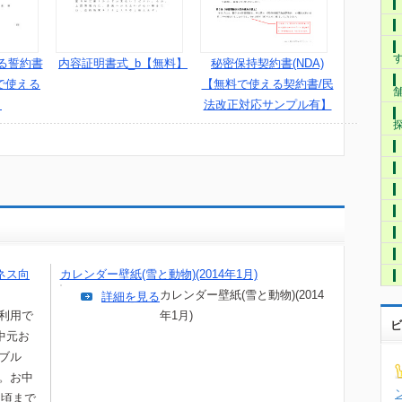
内容証明書式_b【無料】
秘密保持契約書(NDA)
る誓約書
【無料で使える契約書/民
で使える
法改正対応サンプル有】
】
ネス向
カレンダー壁紙(雪と動物)(2014年1月)
カレンダー壁紙(雪と動物)(2014
詳細を見る
て利用で
年1月)
ビ
中元お
ブル
す。お中
中頃まで