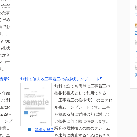
いただ
った事
く早め
話でお
す。。
お中元
お礼状
はがき
ンロー
す。
表示9
無料で使える工事着工の挨拶状テンプレート5
無料で誰でも簡単に工事着工の
末年始
挨拶状書式として利用できる
して利
「工事着工の挨拶状5」のエクセ
日のお
ル書式テンプレートです。工事
/29～
を始める前に近隣の方に対して
】テンプ
ご挨拶に伺う際に持参します。
休業日
騒音や器材搬入の際のクレーム
詳細を見る
す。エ
を未然に防止するためにもきち