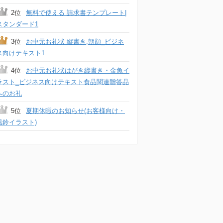
2位
無料で使える 請求書テンプレート|
スタンダード1
3位
お中元お礼状 縦書き,朝顔_ビジネ
ス向けテキスト1
4位
お中元お礼状はがき縦書き・金魚イ
ラスト_ビジネス向けテキスト食品関連贈答品
へのお礼
5位
夏期休暇のお知らせ(お客様向け・
風鈴イラスト)