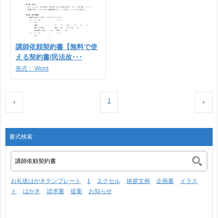
講師依頼契約書【無料で使
える契約書/民法改･･･
形式：
Word
1
書式検索
お礼状はがきテンプレート
1
エクセル
挨拶文例
企画書
イラス
ト
はがき
請求書
提案
お知らせ