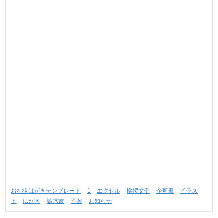
お礼状はがきテンプレート
1
エクセル
挨拶文例
企画書
イラス
ト
はがき
請求書
提案
お知らせ