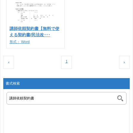
講師依頼契約書【無料で使
える契約書/民法改･･･
形式：
Word
1
書式検索