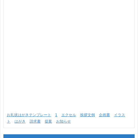
お礼状はがきテンプレート
1
エクセル
挨拶文例
企画書
イラス
ト
はがき
請求書
提案
お知らせ