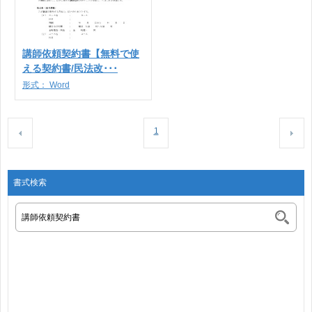
講師依頼契約書【無料で使
える契約書/民法改･･･
形式：
Word
1
書式検索