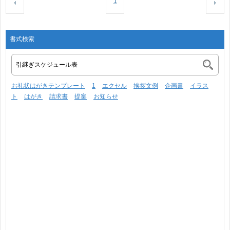
1
書式検索
お礼状はがきテンプレート
1
エクセル
挨拶文例
企画書
イラス
ト
はがき
請求書
提案
お知らせ