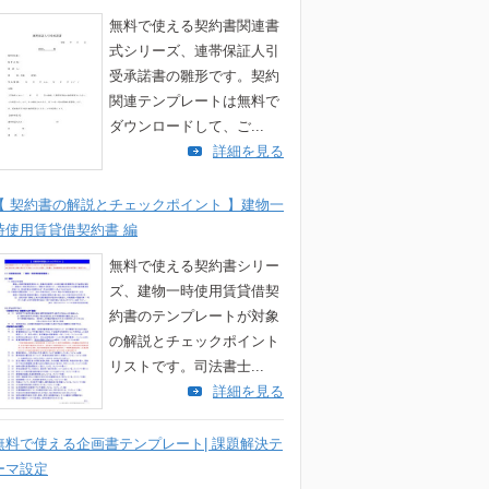
無料で使える契約書関連書
式シリーズ、連帯保証人引
受承諾書の雛形です。契約
関連テンプレートは無料で
ダウンロードして、ご...
詳細を見る
【 契約書の解説とチェックポイント 】建物一
時使用賃貸借契約書 編
無料で使える契約書シリー
ズ、建物一時使用賃貸借契
約書のテンプレートが対象
の解説とチェックポイント
リストです。司法書士...
詳細を見る
無料で使える企画書テンプレート| 課題解決テ
ーマ設定