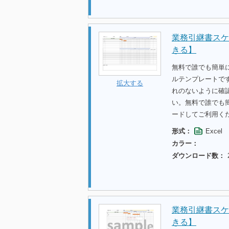
業務引継書スケ
きる】
無料で誰でも簡単に
ルテンプレートで
拡大する
れのないように確
い。無料で誰でも
ードしてご利用く
形式：
Excel
カラー：
ダウンロード数：
業務引継書スケ
きる】