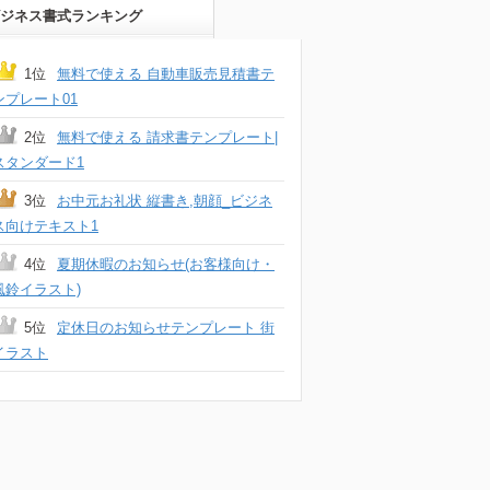
ジネス書式ランキング
1位
無料で使える 自動車販売見積書テ
ンプレート01
2位
無料で使える 請求書テンプレート|
スタンダード1
3位
お中元お礼状 縦書き,朝顔_ビジネ
ス向けテキスト1
4位
夏期休暇のお知らせ(お客様向け・
風鈴イラスト)
5位
定休日のお知らせテンプレート 街
イラスト