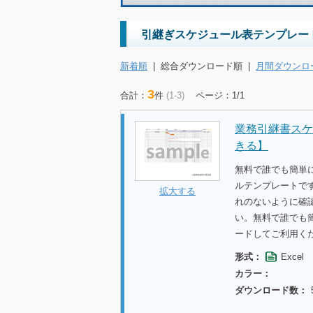
引継ぎスケジュール表テンプレー
新着順
|
総合ダウンロード順
|
月間ダウンロ
3
合計：
件
(1-3)
ページ：1/1
業務引継書スケ
きる】
無料で誰でも簡単に
ルテンプレートで
拡大する
れのないように確
い。無料で誰でも
ードしてご利用く
形式：
Excel
カラー：
ダウンロード数：