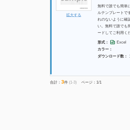
無料で誰でも簡単に
ルテンプレートで
拡大する
れのないように確
い。無料で誰でも
ードしてご利用く
形式：
Excel
カラー：
ダウンロード数：
3
合計：
件
(1-3)
ページ：1/1