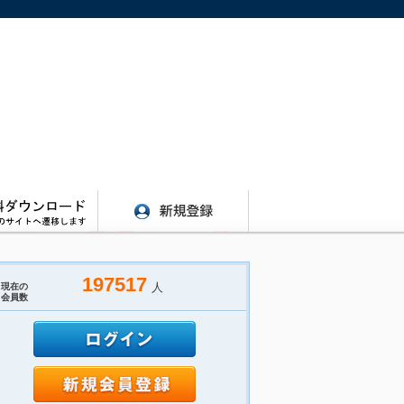
197517
人
現在の
会員数