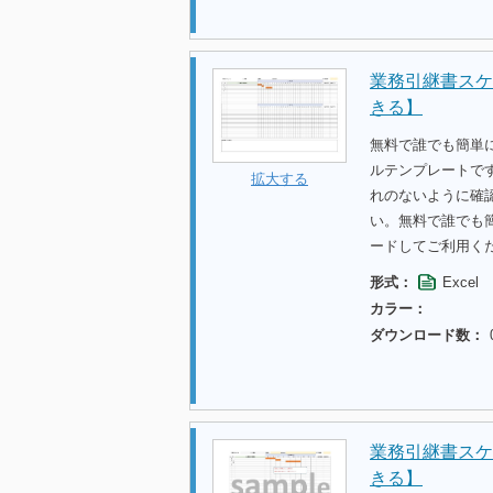
業務引継書スケ
きる】
無料で誰でも簡単に
ルテンプレートで
拡大する
れのないように確
い。無料で誰でも
ードしてご利用く
形式：
Excel
カラー：
ダウンロード数：
業務引継書スケ
きる】