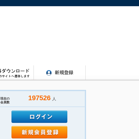
197526
人
現在の
会員数