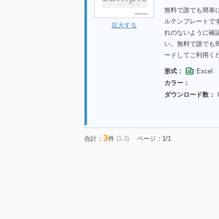
無料で誰でも簡単に
ルテンプレートで
拡大する
れのないように確
い。無料で誰でも
ードしてご利用く
形式：
Excel
カラー：
ダウンロード数：
3
合計：
件
(1-3)
ページ：1/1