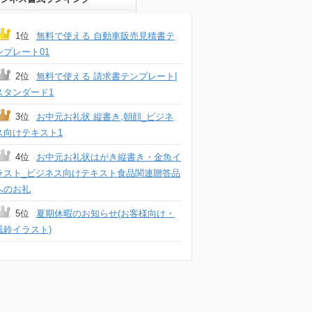
1位
無料で使える 自動車販売見積書テ
ンプレート01
2位
無料で使える 請求書テンプレート|
スタンダード1
3位
お中元お礼状 縦書き,朝顔_ビジネ
ス向けテキスト1
4位
お中元お礼状はがき縦書き・金魚イ
ラスト_ビジネス向けテキスト食品関連贈答品
へのお礼
5位
夏期休暇のお知らせ(お客様向け・
風鈴イラスト)