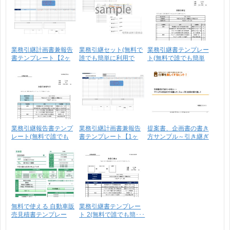
業務引継計画書兼報告
業務引継セット(無料で
業務引継書テンプレー
書テンプレート【2ヶ
誰でも簡単に利用で
ト(無料で誰でも簡単
月･･･
き･･･
に･･･
業務引継報告書テンプ
業務引継計画書兼報告
提案書、企画書の書き
レート(無料で誰でも
書テンプレート【1ヶ
方サンプル～引き継ぎ
簡･･･
月･･･
が･･･
無料で使える 自動車販
業務引継書テンプレー
売見積書テンプレー
ト 2(無料で誰でも簡･･･
ト･･･