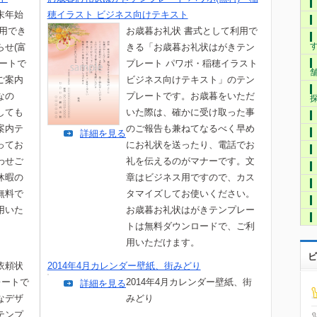
末年始
穂イラスト ビジネス向けテキスト
利用でき
お歳暮お礼状 書式として利用で
らせ(富
きる「お歳暮お礼状はがきテン
レートで
プレート パワポ・稲穂イラスト
ご案内
ビジネス向けテキスト」のテン
なの
プレートです。お歳暮をいただ
しても
いた際は、確かに受け取った事
案内テ
のご報告も兼ねてなるべく早め
詳細を見る
ってお
にお礼状を送ったり、電話でお
わせご
礼を伝えるのがマナーです。文
休暇の
章はビジネス用ですので、カス
無料で
タマイズしてお使いください。
用いた
お歳暮お礼状はがきテンプレー
トは無料ダウンロードで、ご利
用いただけます。
ビ
依頼状
2014年4月カレンダー壁紙、街みどり
レートで
2014年4月カレンダー壁紙、街
詳細を見る
なデザ
みどり
テンプ