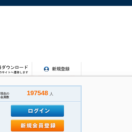
197548
人
現在の
会員数