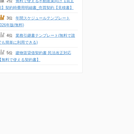
2位
無料で使える不動産業向け【買主
宛】契約時費用明細書_売買契約【見積書】
3位
年間スケジュールテンプレート
2026年版(無料)
4位
業務引継書テンプレート(無料で誰
でも簡単に利用できる)
5位
建物賃貸借契約書 民法改正対応
【無料で使える契約書】