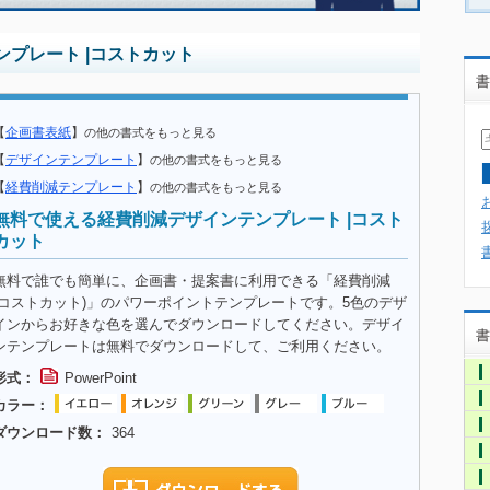
プレート |コストカット
書
【
企画書表紙
】
の他の書式をもっと見る
【
デザインテンプレート
】
の他の書式をもっと見る
【
経費削減テンプレート
】
の他の書式をもっと見る
無料で使える経費削減デザインテンプレート |コスト
カット
無料で誰でも簡単に、企画書・提案書に利用できる「経費削減
(コストカット)」のパワーポイントテンプレートです。5色のデザ
インからお好きな色を選んでダウンロードしてください。デザイ
書
ンテンプレートは無料でダウンロードして、ご利用ください。
形式：
PowerPoint
カラー：
ダウンロード数：
364