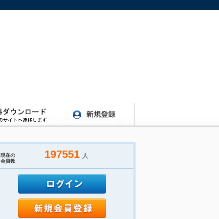
197551
人
現在の
会員数