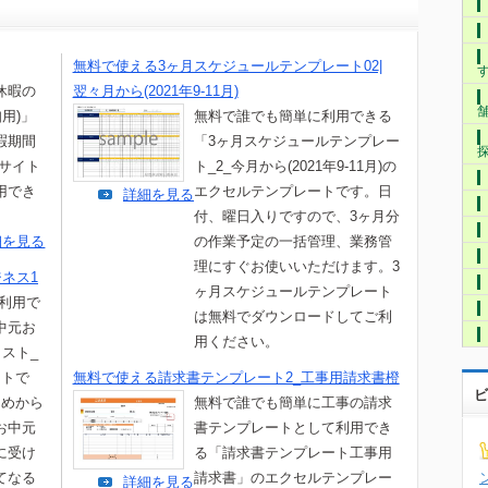
無料で使える3ヶ月スケジュールテンプレート02|
休暇の
翌々月から(2021年9-11月)
用)」
無料で誰でも簡単に利用できる
暇期間
「3ヶ月スケジュールテンプレー
Bサイト
ト_2_今月から(2021年9-11月)の
用でき
エクセルテンプレートです。日
詳細を見る
付、曜日入りですので、3ヶ月分
細を見る
の作業予定の一括管理、業務管
理にすぐお使いいただけます。3
ネス1
ヶ月スケジュールテンプレート
て利用で
は無料でダウンロードしてご利
中元お
用ください。
ラスト_
ートで
無料で使える請求書テンプレート2_工事用請求書橙
ビ
初めから
無料で誰でも簡単に工事の請求
お中元
書テンプレートとして利用でき
に受け
る「請求書テンプレート工事用
てなる
請求書」のエクセルテンプレー
詳細を見る