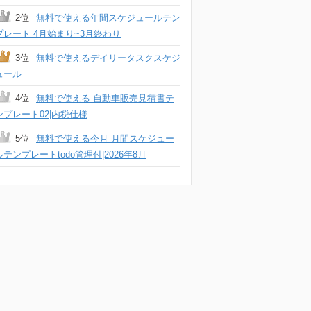
2位
無料で使える年間スケジュールテン
プレート 4月始まり~3月終わり
3位
無料で使えるデイリータスクスケジ
ュール
4位
無料で使える 自動車販売見積書テ
ンプレート02|内税仕様
5位
無料で使える今月 月間スケジュー
ルテンプレートtodo管理付|2026年8月