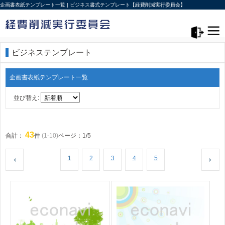
企画書表紙テンプレート一覧 | ビジネス書式テンプレート【経費削減実行委員会】
メニュー>
ログアウト
ビジネステンプレート
企画書表紙テンプレート一覧
並び替え:
43
合計：
件
(1-10)
ページ：1/5
1
2
3
4
5