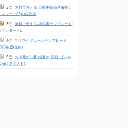
2位
無料で使える 自動車販売見積書テ
ンプレート02|内税仕様
3位
無料で使える 請求書テンプレート|
スタンダード1
4位
年間スケジュールテンプレート
2026年版(無料)
5位
お中元お礼状 縦書き,朝顔_ビジネ
ス向けテキスト1