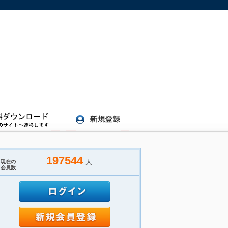
197544
人
現在の
会員数