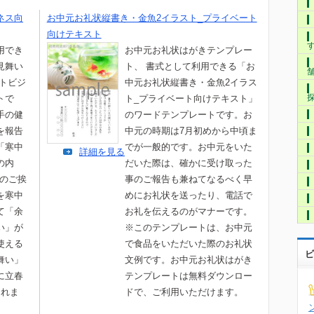
ネス向
お中元お礼状縦書き・金魚2イラスト_プライベート
向けテキスト
用でき
お中元お礼状はがきテンプレー
見舞い
ト、 書式として利用できる「お
ストビジ
中元お礼状縦書き・金魚2イラス
トで
ト_プライベート向けテキスト」
手の健
のワードテンプレートです。お
を報告
中元の時期は7月初めから中頃ま
「寒中
でが一般的です。お中元をいた
詳細を見る
の内
だいた際は、確かに受け取った
でのご挨
事のご報告も兼ねてなるべく早
を寒中
めにお礼状を送ったり、電話で
て「余
お礼を伝えるのがマナーです。
い」が
※このテンプレートは、お中元
使える
で食品をいただいた際のお礼状
ビ
舞い」
文例です。お中元お礼状はがき
に立春
テンプレートは無料ダウンロー
されま
ドで、ご利用いただけます。