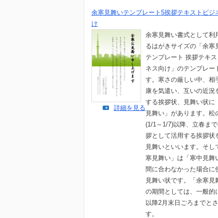
余寒見舞いテンプレート5挨拶テキストビジ
け
余寒見舞い書式として利
るはがきサイズの「余寒
テンプレート 挨拶テキ
ネス向け」のテンプレー
す。寒さの厳しい中、相
康を気遣い、互いの近況
する挨拶状、見舞い状に
詳細を見る
見舞い」があります。松
(1/1～1/7)以降、立春ま
拶として活用する挨拶状
見舞いといいます。そし
寒見舞い」は「寒中見舞
間に合わなかった場合に
見舞い状です。「余寒見
の期間としては、一般的
以降2月末日ごろまでと
す。