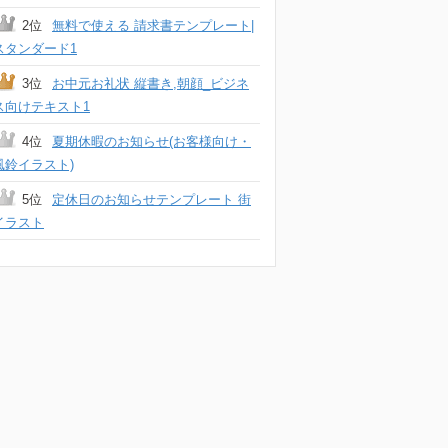
2位
無料で使える 請求書テンプレート|
スタンダード1
3位
お中元お礼状 縦書き,朝顔_ビジネ
ス向けテキスト1
4位
夏期休暇のお知らせ(お客様向け・
風鈴イラスト)
5位
定休日のお知らせテンプレート 街
イラスト