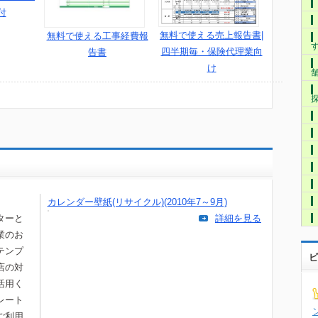
付
無料で使える売上報告書|
無料で使える工事経費報
四半期毎・保険代理業向
告書
け
カレンダー壁紙(リサイクル)(2010年7～9月)
ターと
詳細を見る
業のお
テンプ
ビ
店の対
活用く
レート
ご利用