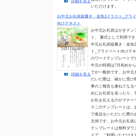
詳細を見る
いただけます。
お中元お礼状縦書き・金魚2イラスト_プラ
向けテキスト
お中元お礼状はがきテン
ト、 書式として利用で
中元お礼状縦書き・金魚
ト_プライベート向けテ
のワードテンプレートで
中元の時期は7月初めか
でが一般的です。お中元
詳細を見る
だいた際は、確かに受け
事のご報告も兼ねてなる
めにお礼状を送ったり、
お礼を伝えるのがマナー
※このテンプレートは、
で食品をいただいた際の
文例です。お中元お礼状
テンプレートは無料ダウ
ドで、ご利用いただけま