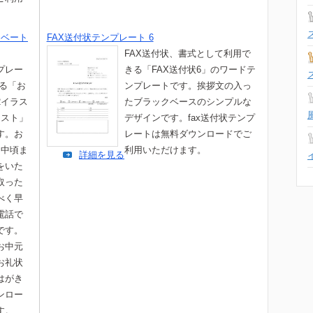
イベート
FAX送付状テンプレート 6
FAX送付状、書式として利用で
プレー
きる「FAX送付状6」のワードテ
きる「お
ンプレートです。挨拶文の入っ
2イラス
たブラックベースのシンプルな
キスト」
デザインです。fax送付状テンプ
す。お
レートは無料ダウンロードでご
ら中頃ま
利用いただけます。
詳細を見る
をいた
取った
べく早
電話で
です。
お中元
お礼状
はがき
ンロー
す。