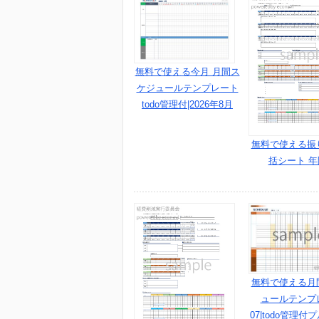
無料で使える今月 月間ス
ケジュールテンプレート
todo管理付|2026年8月
無料で使える振
括シート 年
無料で使える月
ュールテンプ
07|todo管理