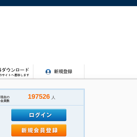
197526
人
現在の
会員数