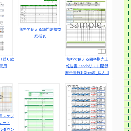
無料で使える部門別損益
総括表
り返り総
無料で使える四半期売上
間用
報告書・todoリスト|活動
報告兼行動計画書_個人用
間スケジ
レート
付プルダウン