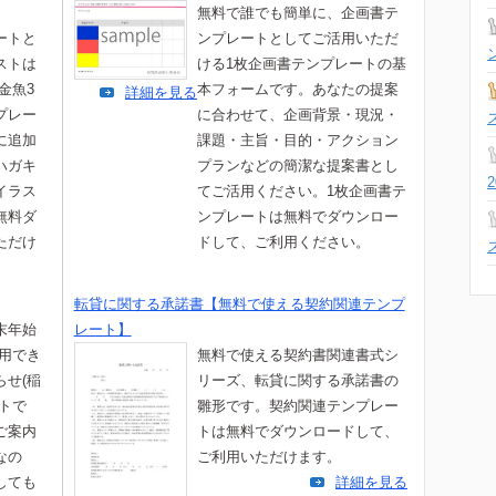
無料で誰でも簡単に、企画書テ
ートと
ンプレートとしてご活用いただ
ストは
ける1枚企画書テンプレートの基
金魚3
本フォームです。あなたの提案
詳細を見る
プレー
に合わせて、企画背景・現況・
に追加
課題・主旨・目的・アクション
ハガキ
プランなどの簡潔な提案書とし
イラス
てご活用ください。1枚企画書テ
無料ダ
ンプレートは無料でダウンロー
ただけ
ドして、ご利用ください。
転貸に関する承諾書【無料で使える契約関連テンプ
末年始
レート】
利用でき
無料で使える契約書関連書式シ
らせ(稲
リーズ、転貸に関する承諾書の
トで
雛形です。契約関連テンプレー
ご案内
トは無料でダウンロードして、
なの
ご利用いただけます。
しても
詳細を見る