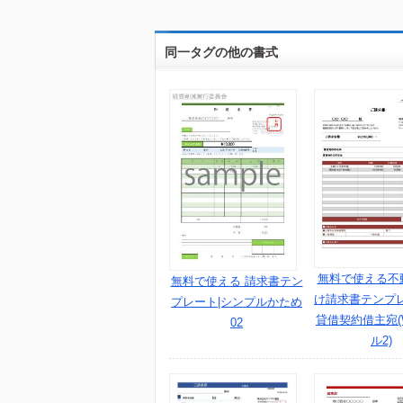
同一タグの他の書式
無料で使える不
無料で使える 請求書テン
け請求書テンプ
プレート|シンプルかため
貸借契約借主宛
02
ル2)