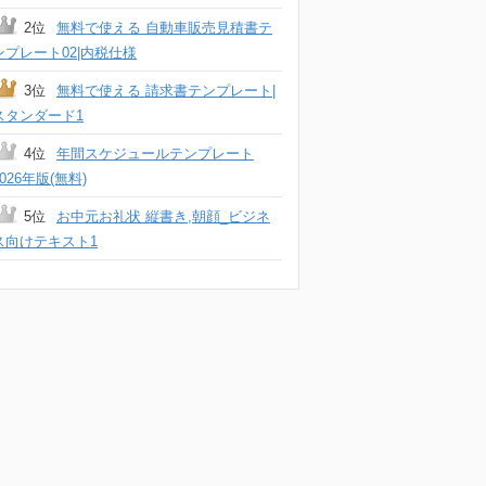
2位
無料で使える 自動車販売見積書テ
ンプレート02|内税仕様
3位
無料で使える 請求書テンプレート|
スタンダード1
4位
年間スケジュールテンプレート
2026年版(無料)
5位
お中元お礼状 縦書き,朝顔_ビジネ
ス向けテキスト1