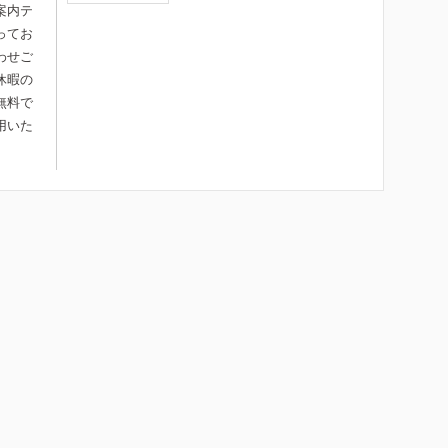
案内テ
ってお
わせご
休暇の
無料で
用いた