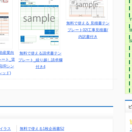
無料で使える 見積書テン
プレート02|工事見積書/
内訳書付き
動産業向
無料で使える請求書テン
レート_賃
プレート_繰り越し請求欄
(Rシン
付き4
レッド)
ビ
イラス
無料で使える1枚企画書52