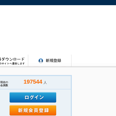
197544
人
現在の
会員数