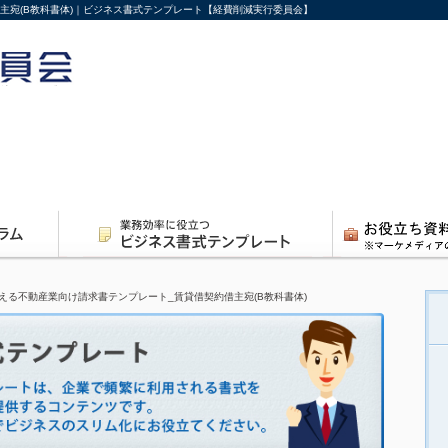
主宛(B教科書体)｜ビジネス書式テンプレート【経費削減実行委員会】
える不動産業向け請求書テンプレート_賃貸借契約借主宛(B教科書体)