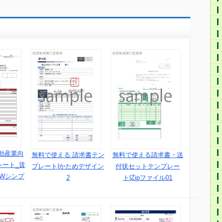
動産業向
無料で使える 請求書テン
無料で使える請求書・送
レート_賃
プレート|かためデザイン
付状セットテンプレー
(Wシンプ
2
ト|Zipファイル01