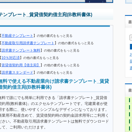
ンプレート_賃貸借契約借主宛(B教科書体)
書
【
不動産テンプレート
】
の他の書式をもっと見る
【
不動産取引用請求書テンプレート
】
の他の書式をもっと見る
【
請求書テンプレート無料
】
の他の書式をもっと見る
【
10％対応済
】
の他の書式をもっと見る
【
賃貸借契約用【借主宛】
】
の他の書式をもっと見る
【
請求書スタンダード
】
の他の書式をもっと見る
無料で使える不動産業向け請求書テンプレート_賃貸
借契約借主宛(B教科書体)
書
無料で誰にでも簡単に利用できる「請求書テンプレート_賃貸借
契約用(教科書体)」のエクセルテンプレートです。宅建業者が使
用する際に、使いやすくシンプルなデザインになっております。
商業用不動産含めて、賃貸借契約時の契約金請求用等にご利用く
ださい。不動産取引用請求書テンプレートは無料でダウンロード
して、ご利用いただけます。