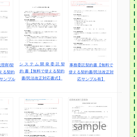
シ ス テ ム 開 発 委 託 契
理商)契
事務委託契約書【無料で
約 書【無料で使える契約
える契約
使える契約書/民法改正対
書/民法改正対応書式】
応サンプル
応サンプル有】