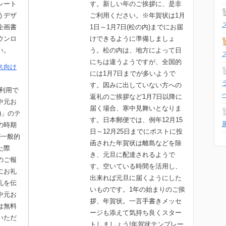
レート
す。新しい年のご挨拶に、是非
うデザ
ご利用ください。※年賀状は1月
企画書
1日～1月7日(松の内)までにお届
ウンロ
けできるように準備しましょ
い。
う。松の内は、地方によって日
にちは違うようですが、全国的
ス向け
には1月7日までが多いようで
す。因みに出していない方への
て利用で
返礼のご挨拶など1月7日以降に
中元お
届く場合、寒中見舞いとなりま
)」のテ
す。日本郵便では、例年12月15
の時期
日～12月25日までにポストに投
が一般的
函された年賀状は離島などを除
た際
き、元旦に配達されるようで
のご報
す。空いている時間を活用し、
にお礼
出来れば元旦に届くようにした
礼を伝
いものです。1年の始まりのご挨
中元お
拶、年賀状。一言手書きメッセ
は無料
ージも添えて気持ち良くスター
いただ
トしましょう!年賀状テンプレー