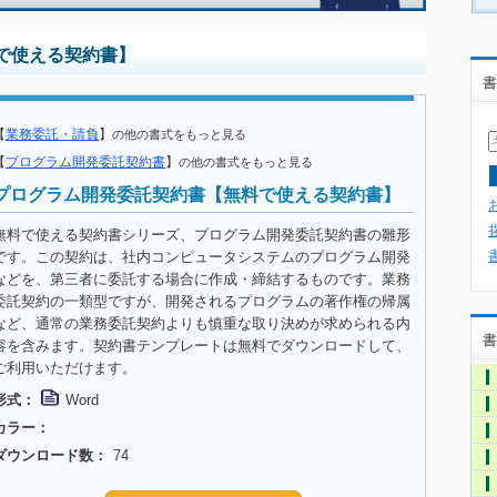
で使える契約書】
書
【
業務委託・請負
】
の他の書式をもっと見る
【
プログラム開発委託契約書
】
の他の書式をもっと見る
プログラム開発委託契約書【無料で使える契約書】
無料で使える契約書シリーズ、プログラム開発委託契約書の雛形
です。この契約は、社内コンピュータシステムのプログラム開発
などを、第三者に委託する場合に作成・締結するものです。業務
委託契約の一類型ですが、開発されるプログラムの著作権の帰属
など、通常の業務委託契約よりも慎重な取り決めが求められる内
書
容を含みます。契約書テンプレートは無料でダウンロードして、
ご利用いただけます。
形式：
Word
カラー：
ダウンロード数：
74