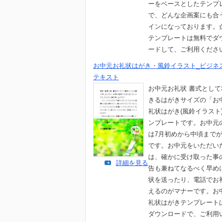
ーをベースとしたテンプ
で、どんな企画案にも合
インになっております。
テンプレートは無料でダ
ードして、ご利用くださ
お中元お礼状はがき・風鈴イラスト_ビジネ
テキスト
お中元お礼状 書式とし
きるはがきサイズの「お
礼状はがき(風鈴イラスト
ンプレートです。お中元
は7月初めから中頃まで
です。お中元をいただい
は、確かに受け取った事
詳細を見る
告も兼ねてなるべく早め
状を送ったり、電話でお
えるのがマナーです。お
礼状はがきテンプレート
ダウンロードで、ご利用