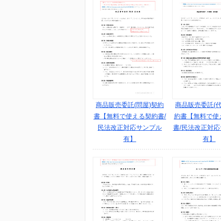
商品販売委託(問屋)契約
商品販売委託(代
書【無料で使える契約書/
約書【無料で使
民法改正対応サンプル
書/民法改正対
有】
有】