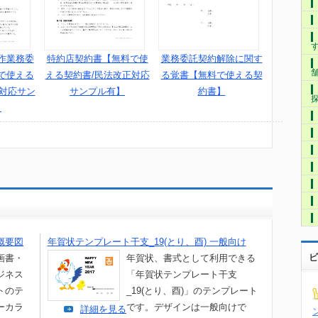
作業務委
特約店契約書【無料で使
業務委託契約解除に関す
で使える
える契約書/民法改正対応
る覚書【無料で使える契
正対応サン
サンプル有】
約書】
】
概要図
年賀状テンプレート干支_19(とり、酉) 一般向け
ビ
画書・
年賀状、書式として利用できる
ジネス
「年賀状テンプレート干支
トのテ
_19(とり、酉)」のテンプレート
ーカラ
です。デザインは一般向けで
詳細を見る