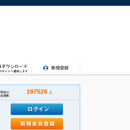
197526
人
現在の
会員数