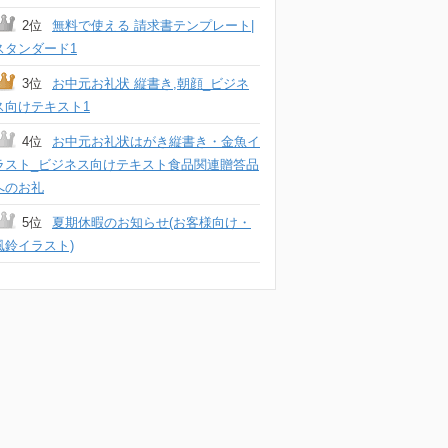
2位
無料で使える 請求書テンプレート|
スタンダード1
3位
お中元お礼状 縦書き,朝顔_ビジネ
ス向けテキスト1
4位
お中元お礼状はがき縦書き・金魚イ
ラスト_ビジネス向けテキスト食品関連贈答品
へのお礼
5位
夏期休暇のお知らせ(お客様向け・
風鈴イラスト)