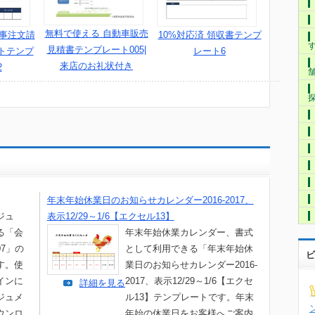
無料で使える 自動車販売
工事注文請
10%対応済 領収書テンプ
見積書テンプレート005|
トテンプ
レート6
来店のお礼状付き
2
年末年始休業日のお知らせカレンダー2016-2017、
ジュ
表示12/29～1/6【エクセル13】
る「会
年末年始休業カレンダー、書式
7」の
として利用できる「年末年始休
ビ
す。使
業日のお知らせカレンダー2016-
インに
2017、表示12/29～1/6【エクセ
詳細を見る
ジュメ
ル13】テンプレートです。年末
ウンロ
年始の休業日をお客様へご案内