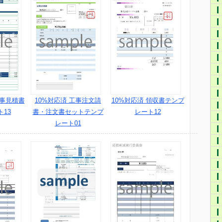
工事見積書
10%対応済 工事注文請
10%対応済 領収書テンプ
13
書・注文書セットテンプ
レート12
レート01