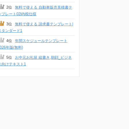
2位
無料で使える 自動車販売見積書テ
ンプレート02|内税仕様
3位
無料で使える 請求書テンプレート|
スタンダード1
4位
年間スケジュールテンプレート
2026年版(無料)
5位
お中元お礼状 縦書き,朝顔_ビジネ
ス向けテキスト1