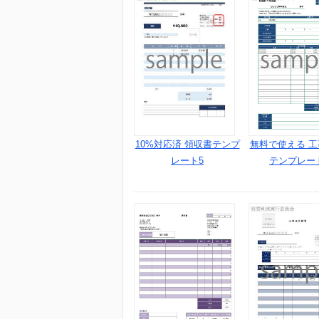
10%対応済 領収書テンプ
無料で使える 
レート5
テンプレート