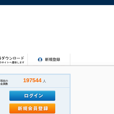
197544
人
現在の
会員数