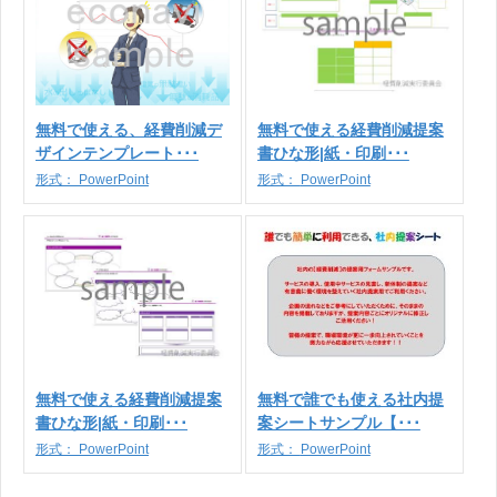
無料で使える、経費削減デ
無料で使える経費削減提案
ザインテンプレート･･･
書ひな形|紙・印刷･･･
形式：
PowerPoint
形式：
PowerPoint
無料で使える経費削減提案
無料で誰でも使える社内提
書ひな形|紙・印刷･･･
案シートサンプル【･･･
形式：
PowerPoint
形式：
PowerPoint