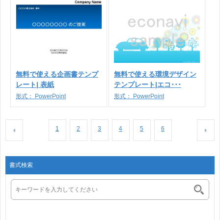
無料で使える企画書テンプ
無料で使える環境デザイン
レート| 表紙
テンプレート|エコ･･･
形式：
PowerPoint
形式：
PowerPoint
1
2
3
4
5
6
書式検索