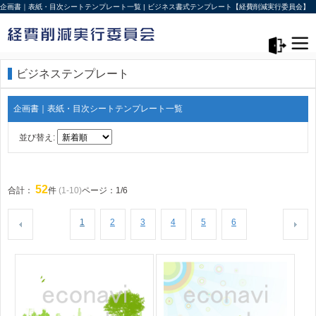
企画書｜表紙・目次シートテンプレート一覧 | ビジネス書式テンプレート【経費削減実行委員会】
メニュー>
ログアウト
ビジネステンプレート
企画書｜表紙・目次シートテンプレート一覧
並び替え:
52
合計：
件
(1-10)
ページ：1/6
1
2
3
4
5
6