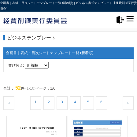
企画書｜表紙・目次シートテンプレート一覧 (新着順) | ビジネス書式テンプレート【経費削減実行委
員会】
メニュー>
ログアウト
ビジネステンプレート
企画書｜表紙・目次シートテンプレート一覧 (新着順)
並び替え:
52
合計：
件
(1-10)
ページ：1/6
1
2
3
4
5
6