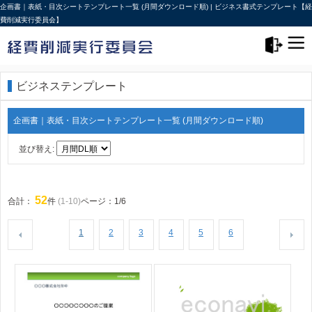
企画書｜表紙・目次シートテンプレート一覧 (月間ダウンロード順) | ビジネス書式テンプレート【経
費削減実行委員会】
メニュー>
ログアウト
ビジネステンプレート
企画書｜表紙・目次シートテンプレート一覧 (月間ダウンロード順)
並び替え:
52
合計：
件
(1-10)
ページ：1/6
1
2
3
4
5
6