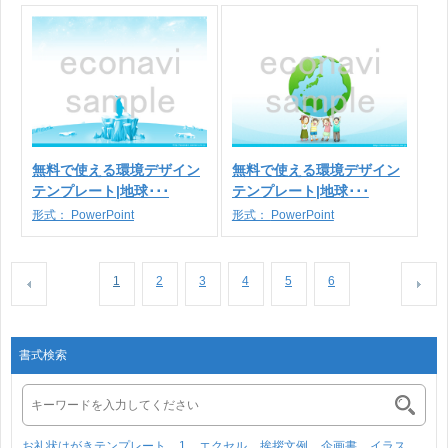
無料で使える環境デザイン
無料で使える環境デザイン
テンプレート|地球･･･
テンプレート|地球･･･
形式：
PowerPoint
形式：
PowerPoint
1
2
3
4
5
6
書式検索
お礼状はがきテンプレート
1
エクセル
挨拶文例
企画書
イラス